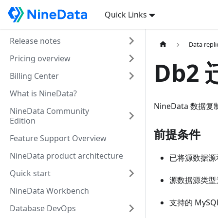
Quick Links
Release notes
Data repli
Pricing overview
Db2
Billing Center
What is NineData?
NineData 数据
NineData Community
Edition
前提条件
Feature Support Overview
NineData product architecture
已将源数据源和
Quick start
源数据源类型为 
NineData Workbench
支持的 MySQL
Database DevOps