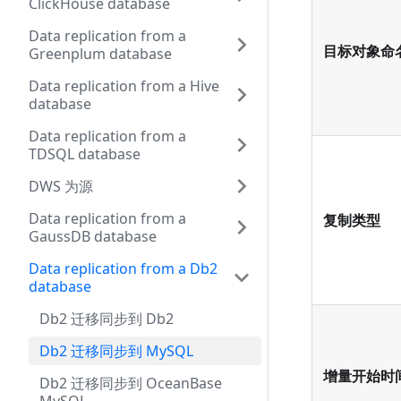
ClickHouse database
Data replication from a
目标对象命
Greenplum database
Data replication from a Hive
database
Data replication from a
TDSQL database
DWS 为源
Data replication from a
复制类型
GaussDB database
Data replication from a Db2
database
Db2 迁移同步到 Db2
Db2 迁移同步到 MySQL
增量开始时
Db2 迁移同步到 OceanBase