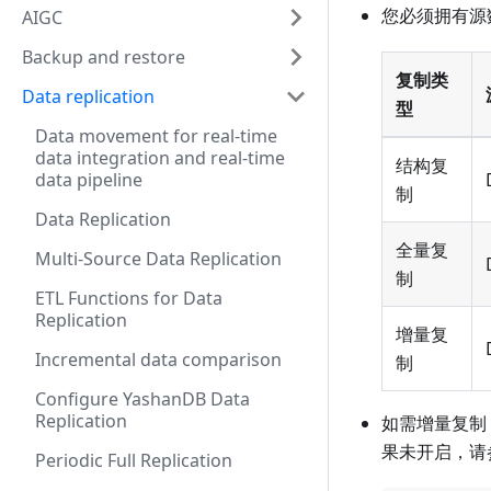
您必须拥有源
AIGC
Backup and restore
复制类
Data replication
型
Data movement for real-time
data integration and real-time
结构复
data pipeline
制
Data Replication
全量复
Multi-Source Data Replication
制
ETL Functions for Data
Replication
增量复
Incremental data comparison
制
Configure YashanDB Data
Replication
如需增量复制
果未开启，请
Periodic Full Replication