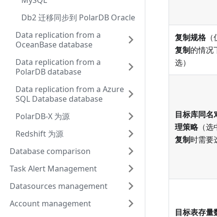
MySQL
Db2 迁移同步到 PolarDB Oracle
Data replication from a
复制规格
（
OceanBase database
复制
的情况
Data replication from a
选）
PolarDB database
Data replication from a Azure
SQL Database database
目标库同名
PolarDB-X 为源
理策略
（选
Redshift 为源
复制
时需要
Database comparison
Task Alert Management
Datasources management
Account management
目标表存量