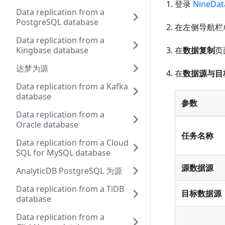
登录
NineDa
Data replication from a
PostgreSQL database
在左侧导航栏
Data replication from a
Kingbase database
在
数据复制
页
达梦为源
在
数据源与目
Data replication from a Kafka
database
参数
Data replication from a
Oracle database
任务名称
Data replication from a Cloud
SQL for MySQL database
源数据源
AnalyticDB PostgreSQL 为源
Data replication from a TiDB
目标数据源
database
Data replication from a