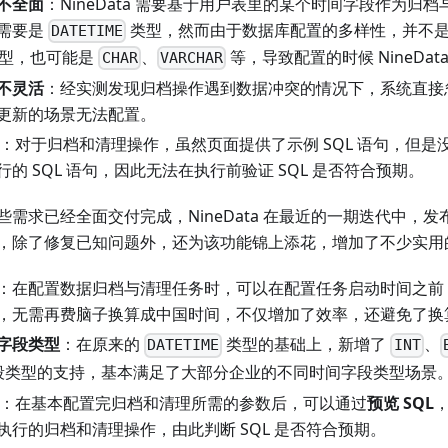
不全面
：NineData 需要基于用户表里的某个时间字段作为归
需要是
类型，然而由于数据库配置的多样性，并不
DATETIME
型，也可能是
、
等，导致配置的时候 NineDa
CHAR
VARCHAR
不灵活
：经实测发现归档操作遇到数据冲突的情况下，系统直接
更新的场景无法配置。
：对于归档和清理操作，虽然页面提供了示例 SQL 语句，但
的 SQL 语句，因此无法在执行前验证 SQL 是否符合预期。
需求已经全面交付完成，NineData 在最近的一期迭代中，
，除了修复已知问题外，还为该功能锦上添花，增加了不少实用
：在配置数据归档与清理任务时，可以在配置任务启动时间之前
，无需再费脑子换算成中国时间，不仅增加了效率，还避免了换
字段类型
：在原来的
类型的基础上，新增了
、
DATETIME
INT
段类型的支持，基本满足了大部分企业的不同时间字段类型场景
：在基本配置完归档和清理所需的参数后，可以通过
预览 SQL
，
执行的归档和清理操作，由此判断 SQL 是否符合预期。