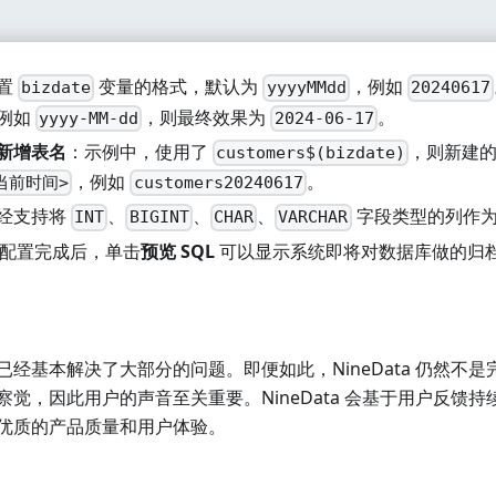
置
变量的格式，默认为
，例如
bizdate
yyyyMMdd
20240617
例如
，则最终效果为
。
yyyy-MM-dd
2024-06-17
新增表名
：示例中，使用了
，则新建
customers$(bizdate)
，例如
。
<当前时间>
customers20240617
经支持将
、
、
、
字段类型的列作为
INT
BIGINT
CHAR
VARCHAR
配置完成后，单击
预览 SQL
可以显示系统即将对数据库做的归
经基本解决了大部分的问题。即便如此，NineData 仍然不
觉，因此用户的声音至关重要。NineData 会基于用户反馈
优质的产品质量和用户体验。