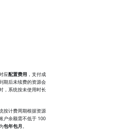
对应
配置费用
，支付成
到期后未续费的资源会
时，系统按未使用时长
统按计费周期根据资源
账户余额需不低于 100
为
包年包月
。