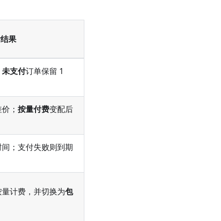
付结果
。
未支付
订单保留 1
。
差价；
按量付费
变配后
时间；支付失败则到期
按量计费，并切换为
包