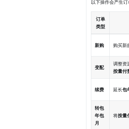
以下操作会产生订
订单
类型
新购
购买新
调整资
变配
按量付
续费
延长
包
转包
年包
将
按量
月