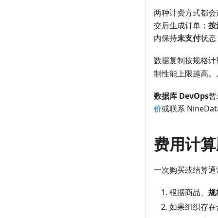
两种计费方式都会
交后生成订单；
按
内保持
未支付
状态
数据复制按规格计
制性能上限越高。
数据库 DevOps
暂
价
或联系 NineDa
费用计算
一次购买或结算通
根据商品、
规
如果组织存在