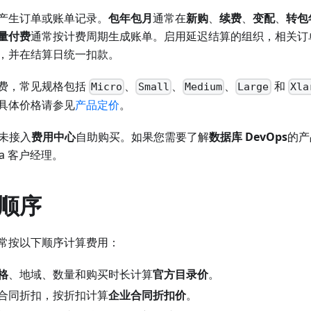
产生订单或账单记录。
包年包月
通常在
新购
、
续费
、
变配
、
转包
量付费
通常按计费周期生成账单。启用延迟结算的组织，相关订
，并在结算日统一扣款。
费，常见规格包括
、
、
、
和
Micro
Small
Medium
Large
Xla
具体价格请参见
产品定价
。
未接入
费用中心
自助购买。如果您需要了解
数据库 DevOps
的产
ta 客户经理。
顺序
常按以下顺序计算费用：
格
、地域、数量和购买时长计算
官方目录价
。
合同折扣，按折扣计算
企业合同折扣价
。