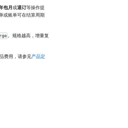
年包月
或
退订
等操作提
单或账单可在结算周期
。规格越高，增量复
rge
品费用，请参见
产品定