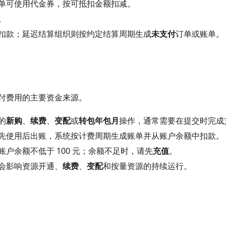
单可使用代金券，按可抵扣金额扣减。
。
扣款；延迟结算组织则按约定结算周期生成
未支付
订单或账单。
付费用的主要资金来源。
的
新购
、
续费
、
变配
或
转包年包月
操作，通常需要在提交时完成
先使用后出账，系统按计费周期生成账单并从账户余额中扣款。
账户余额不低于 100 元；余额不足时，请先
充值
。
会影响资源开通、
续费
、
变配
和按量资源的持续运行。