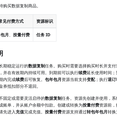
持购买数据复制商品。
常见付费方式
资源标识
年包月
、
按量付费
任务 ID
明
长期稳定运行的
数据复制
任务。购买时需要选择购买时长并支付
，并在有效期内持续可用。到期前可以执行
续费
延长使用时间；
期内完成
续费
后可恢复。
包年包月
资源当前支持
变配
；执行
退订
金券抵扣部分不退回。
不固定或需要灵活启停的
数据复制
任务。资源先创建并使用，系
成账单，并从账户余额中扣款。创建或转换为
按量付费
资源前，
请先进入
充值
完成充值。
按量付费
资源支持通过
转包年包月
转换