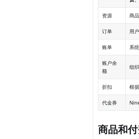
资源
商
订单
用
账单
系
账户余
组
额
折扣
根
代金券
Ni
商品和付