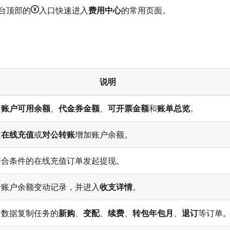
台顶部的
入口快速进入
费用中心
的常用页面。
说明
看
账户可用余额
、
代金券金额
、
可开票金额
和
账单总览
。
过
在线充值
或
对公转账
增加账户余额。
符合条件的在线充值订单发起提现。
看账户余额变动记录，并进入
收支详情
。
看数据复制任务的
新购
、
变配
、
续费
、
转包年包月
、
退订
等订单