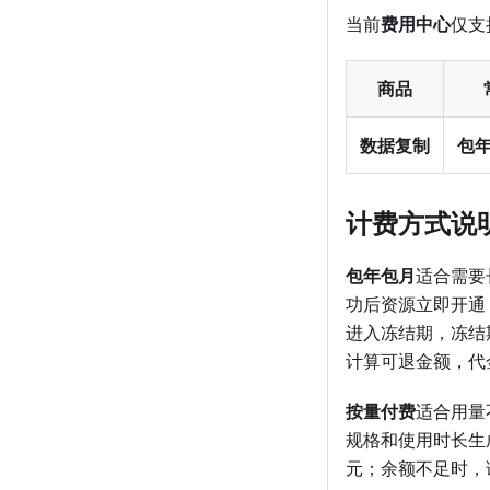
当前
费用中心
仅支
商品
数据复制
包
计费方式说
包年包月
适合需要
功后资源立即开通
进入冻结期，冻结
计算可退金额，代
按量付费
适合用量
规格和使用时长生
元；余额不足时，