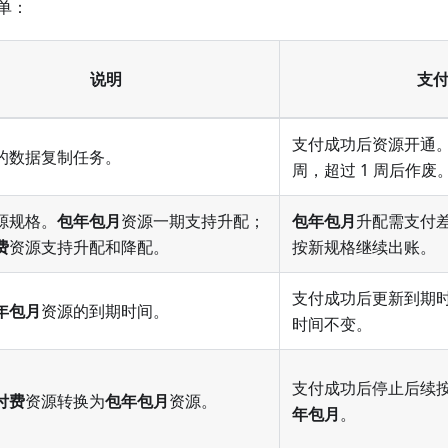
单：
说明
支
支付成功后资源开通
的数据复制任务。
周，超过 1 周后作废
源规格。
包年包月
资源一期支持升配；
包年包月
升配需支付
费
资源支持升配和降配。
按新规格继续出账。
支付成功后更新到期
年包月
资源的到期时间。
时间不变。
支付成功后停止后续
付费
资源转换为
包年包月
资源。
年包月
。