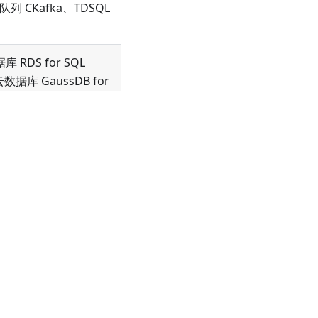
息队列 CKafka、TDSQL
 RDS for SQL
数据库 GaussDB for
（DWS）、云数据库
r、RDS Oracle、
B for Redis、
is、云原生数据库