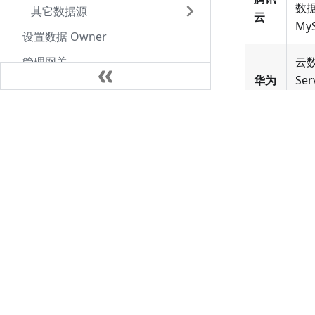
数据
其它数据源
云
My
设置数据 Owner
管理网关
云数
华为
Se
敏感数据
云
Re
配置云厂商访问凭证
Ga
创建私网连接
RD
账户管理
AWS
Au
协议
Red
附录
移动
RD
最佳实践
云
消息中心
百度
云数
OpenAPI
云
Ga