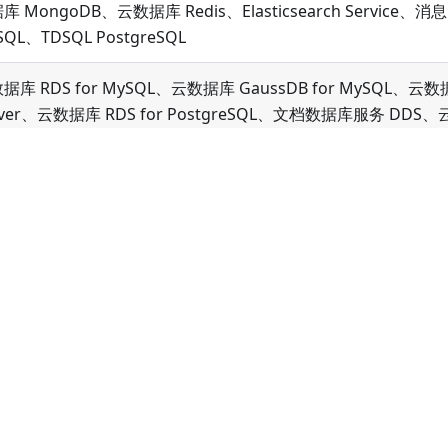
库 MongoDB、云数据库 Redis、Elasticsearch Service、消
SQL、TDSQL PostgreSQL
据库 RDS for MySQL、云数据库 GaussDB for MySQL、云数据库
rver、云数据库 RDS for PostgreSQL、文档数据库服务 DDS、云
dis、云搜索服务 CSS、分布式消息服务 Kafka、云数据库仓库
ussDB
S MySQL、RDS PostgreSQL、RDS MariaDB、RDS SQL Serve
rora MySQL、Aurora PostgreSQL、DocumentDB、MemoryD
shift、ElastiCache（Redis 引擎）
S for MySQL、MongoDB、Redis
据库 RDS MySQL、DocDB for MongoDB、云数据库 Red
iaDB、云数据库 GaiaDB-X、云向量数据库 VectorDB、PegaDB