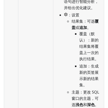
语句进行智能分析，
并给出优化建议。
：设置
结果集：可选
覆
盖
或
追加
。
覆盖（默
认）：新的
结果集将覆
盖上一次的
执行结果。
追加：生成
新的页签展
示新的结果
集。
主题：更改 SQL
窗口的主题，可
选
浅色
和
深色
。