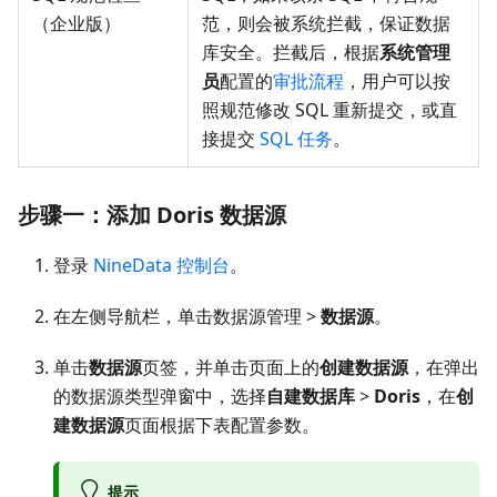
（企业版）
范，则会被系统拦截，保证数据
库安全。拦截后，根据
系统管理
员
配置的
审批流程
，用户可以按
照规范修改 SQL 重新提交，或直
接提交
SQL 任务
。
步骤一：添加 Doris 数据源
登录
NineData 控制台
。
在左侧导航栏，单击数据源管理 >
数据源
。
单击
数据源
页签，并单击页面上的
创建数据源
，在弹出
的数据源类型弹窗中，选择
自建数据库
>
Doris
，在
创
建数据源
页面根据下表配置参数。
提示