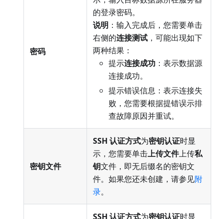
的登录密码。
说明
：输入完成后，您需要单击
右侧的
连接测试
，可能出现如下
两种结果：
密码
提示
连接成功
：表示数据源
连接成功。
提示错误信息：表示连接失
败，您需要根据提错误示排
查故障原因并重试。
SSH 认证方式
为
密钥认证
时显
示，您需要单击
上传文件
上传
私
密钥文件
钥
文件，即无后缀名的密钥文
件。如果您还未创建，请参见
附
录
。
SSH 认证方式
为
密钥认证
时显