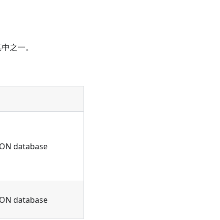
。
0 其中之一。
s ON database
s ON database