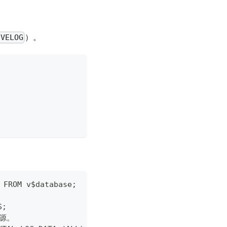
）。
IVELOG
FROM v$database;
S;
源。