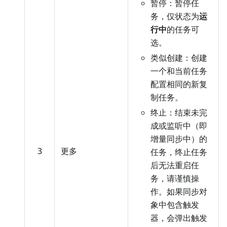
暂停：暂停任
务，仅状态为
运
行中
的任务可
选。
类似创建：创建
一个和当前任务
配置相同的新复
制任务。
终止：结束未完
成或监听中（即
增量同步中）的
3
更多
任务，终止任务
后无法重启任
务，请谨慎操
作。如果同步对
象中包含触发
器，会弹出触发