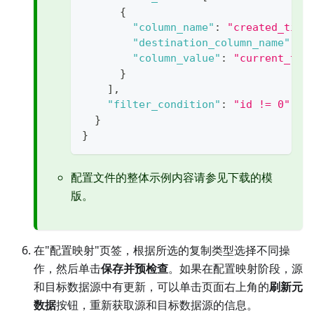
{
"column_name"
:
"created_time
"destination_column_name"
:
"
"column_value"
:
"current_tim
}
]
,
"filter_condition"
:
"id != 0"
//
}
}
配置文件的整体示例内容请参见下载的模
版。
在"配置映射"页签，根据所选的复制类型选择不同操
作，然后单击
保存并预检查
。如果在配置映射阶段，源
和目标数据源中有更新，可以单击页面右上角的
刷新元
数据
按钮，重新获取源和目标数据源的信息。