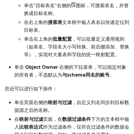
单击"目标表名"右侧的
图标，可搜索表名，并替
换成目标名称。
在右上角的
搜索表
文本框中输入表名以快速定位到
目标表。
单击右上角的
批量配置
，可以批量定义通用规则
（如表名、字段名大小写转换、前后缀添加、替换
等），实现对大量表和字段的统一映射配置。
单击
Object Owner
右侧的下拉菜单，可以指定对象
的所有者，不选默认为
与schema同名的账号
。
您还可以进行如下操作：
单击页面右侧的
映射与过滤
，自定义列名同步到目标数
据源之后的名称。
在
映射与过滤
页面，在
数据过滤条件
下方的文本框中输
入
比较表达式
作为过滤条件，仅符合过滤条件的数据会