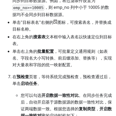
同步到目标数据源。例如，将过滤条件设置为
，则 emp_no 列中小于 10005 的数
emp_no>=10005
据均不会同步到目标数据源。
单击"目标表名"右侧的
图标，可搜索表名，并替换成
目标名称。
在右上角的
搜索表
文本框中输入表名以快速定位到目标
表。
单击右上角的
批量配置
，可批量定义通用规则（如表
名、字段名大小写转换、前后缀添加、替换等），实现
对大量表和字段的统一映射配置。
在
预检查
页签，等待系统完成预检查，预检查通过后，
单击
启动任务
。
您可以勾选
开启数据一致性对比
。在同步任务完成
后，自动开启基于源数据源的数据一致性对比，保
证两端数据一致。根据您选择的
复制类型
，
开启数
据一致性对比
的启动时机如下：