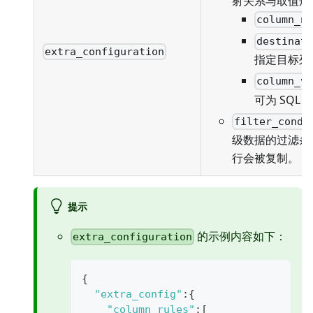
射关系与取值规
column_n
destinat
extra_configuration
指定目标列
column_v
可为 SQL
filter_condi
级数据的过滤条
行会被复制。
提示
的示例内容如下：
extra_configuration
{
"extra_config"
:
{
"column_rules"
:
[