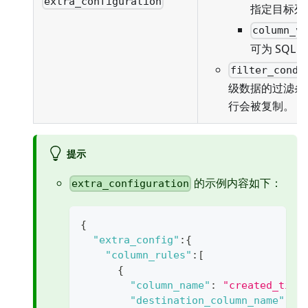
extra_configuration
指定目标列
column_v
可为 SQL
filter_condi
级数据的过滤条
行会被复制。
提示
的示例内容如下：
extra_configuration
{
"extra_config"
:
{
"column_rules"
:
[
{
"column_name"
:
"created_time
"destination_column_name"
:
"