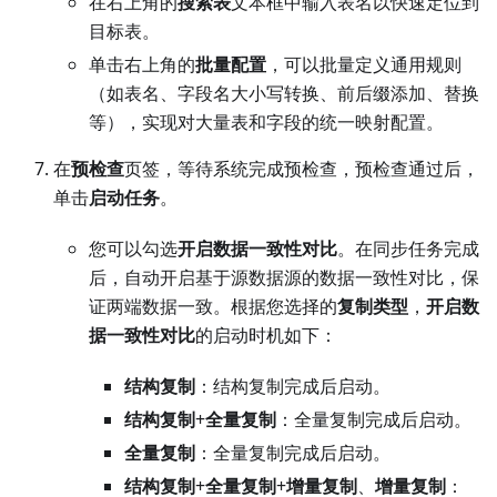
在右上角的
搜索表
文本框中输入表名以快速定位到
目标表。
单击右上角的
批量配置
，可以批量定义通用规则
（如表名、字段名大小写转换、前后缀添加、替换
等），实现对大量表和字段的统一映射配置。
在
预检查
页签，等待系统完成预检查，预检查通过后，
单击
启动任务
。
您可以勾选
开启数据一致性对比
。在同步任务完成
后，自动开启基于源数据源的数据一致性对比，保
证两端数据一致。根据您选择的
复制类型
，
开启数
据一致性对比
的启动时机如下：
结构复制
：结构复制完成后启动。
结构复制
+
全量复制
：全量复制完成后启动。
全量复制
：全量复制完成后启动。
结构复制
+
全量复制
+
增量复制
、
增量复制
：