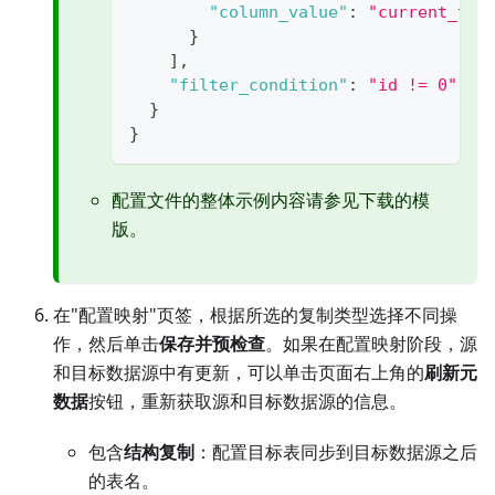
"column_value"
:
"current_tim
}
]
,
"filter_condition"
:
"id != 0"
//
}
}
配置文件的整体示例内容请参见下载的模
版。
在"配置映射"页签，根据所选的复制类型选择不同操
作，然后单击
保存并预检查
。如果在配置映射阶段，源
和目标数据源中有更新，可以单击页面右上角的
刷新元
数据
按钮，重新获取源和目标数据源的信息。
包含
结构复制
：配置目标表同步到目标数据源之后
的表名。