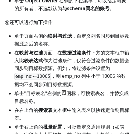
单击
Object Owner
右侧的下拉菜单，可以指定对象
的所有者，不选默认为
与schema同名的账号
。
您还可以进行如下操作：
单击页面右侧的
映射与过滤
，自定义列名同步到目标数
据源之后的名称。
在
映射与过滤
页面，在
数据过滤条件
下方的文本框中输
入
比较表达式
作为过滤条件，仅符合过滤条件的数据会
同步到目标数据源。例如，将过滤条件设置为
，则 emp_no 列中小于 10005 的数
emp_no>=10005
据均不会同步到目标数据源。
单击"目标表名"右侧的
图标，可搜索表名，并替换成
目标名称。
在右上角的
搜索表
文本框中输入表名以快速定位到目标
表。
单击右上角的
批量配置
，可批量定义通用规则（如表