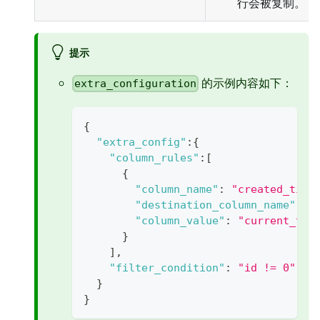
行会被复制。
提示
的示例内容如下：
extra_configuration
{
"extra_config"
:
{
"column_rules"
:
[
{
"column_name"
:
"created_time
"destination_column_name"
:
"
"column_value"
:
"current_tim
}
]
,
"filter_condition"
:
"id != 0"
//
}
}