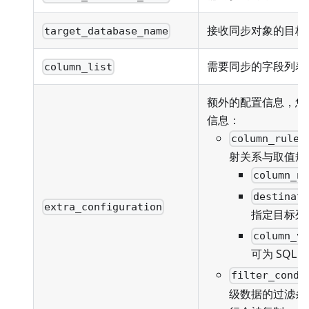
接收同步对象的目标
target_database_name
需要同步的字段列表
column_list
额外的配置信息，您
信息：
column_rules
射关系与取值规
column_n
destinat
extra_configuration
指定目标列
column_v
可为 SQL
filter_condi
级数据的过滤条