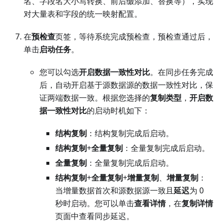
名、字段名大小写转换、前后缀添加、替换等），实现
对大量表和字段的统一映射配置。
在
预检查
页签，等待系统完成预检查，预检查通过后，
单击
启动任务
。
您可以勾选
开启数据一致性对比
。在同步任务完成
后，自动开启基于源数据源的数据一致性对比，保
证两端数据一致。根据您选择的
复制类型
，
开启数
据一致性对比
的启动时机如下：
结构复制
：结构复制完成后启动。
结构复制
+
全量复制
：全量复制完成后启动。
全量复制
：全量复制完成后启动。
结构复制
+
全量复制
+
增量复制
、
增量复制
：
当增量数据首次和源数据源一致且
延迟
为 0
秒时启动。您可以单击
查看详情
，在
复制详情
页面中查看同步延迟。