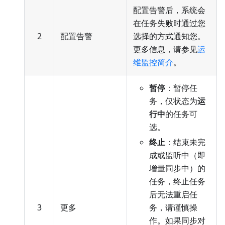
配置告警后，系统会
在任务失败时通过您
2
配置告警
选择的方式通知您。
更多信息，请参见
运
维监控简介
。
暂停
：暂停任
务，仅状态为
运
行中
的任务可
选。
终止
：结束未完
成或监听中（即
增量同步中）的
任务，终止任务
后无法重启任
3
更多
务，请谨慎操
作。如果同步对