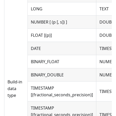
LONG
TEXT
NUMBER [ (p [, s]) ]
DOUBLE
FLOAT [(p)]
DOUBLE
DATE
TIMESTA
BINARY_FLOAT
NUMERI
BINARY_DOUBLE
NUMERI
Build-in
TIMESTAMP
data
TIMEST
[(fractional_seconds_precision)]
type
TIMESTAMP
[(fractional_seconds_precision)]
TIMEST