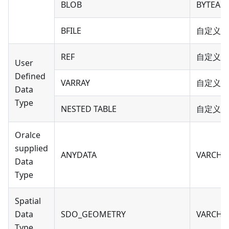
BLOB
BYTEA
BFILE
自定义类
REF
自定义类
User
Defined
VARRAY
自定义类
Data
Type
NESTED TABLE
自定义类
Oralce
supplied
ANYDATA
VARCHA
Data
Type
Spatial
Data
SDO_GEOMETRY
VARCHA
Type