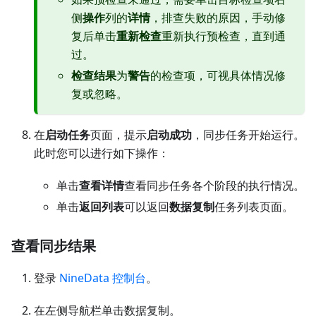
侧
操作
列的
详情
，排查失败的原因，手动修
复后单击
重新检查
重新执行预检查，直到通
过。
检查结果
为
警告
的检查项，可视具体情况修
复或忽略。
在
启动任务
页面，提示
启动成功
，同步任务开始运行。
此时您可以进行如下操作：
单击
查看详情
查看同步任务各个阶段的执行情况。
单击
返回列表
可以返回
数据复制
任务列表页面。
查看同步结果
登录
NineData 控制台
。
在左侧导航栏单击数据复制。