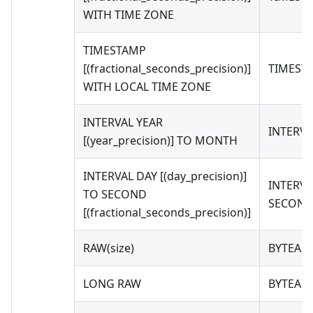
WITH TIME ZONE
TIMESTAMP
[(fractional_seconds_precision)]
TIMEST
WITH LOCAL TIME ZONE
INTERVAL YEAR
INTERV
[(year_precision)] TO MONTH
INTERVAL DAY [(day_precision)]
INTERVA
TO SECOND
SECOND(
[(fractional_seconds_precision)]
RAW(size)
BYTEA
LONG RAW
BYTEA