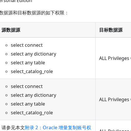
ersonal Edition
数据源和目标数据源的如下权限：
源数据源
目标数据源
select connect
select any dictionary
ALL Privilege
select any table
select_catalog_role
select connect
select any dictionary
ALL Privilege
select any table
select_catalog_role
请参见本文
附录 2：Oracle 增量复制账号权