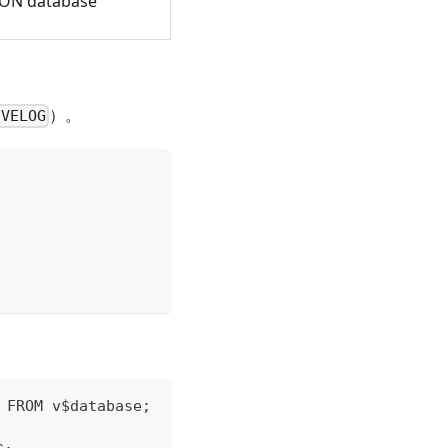
s ON database
）。
IVELOG
FROM v$database;