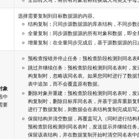
全部转大写：将所有对象名称转换成大写英文字母
选择需要复制到目标数据源的内容。
结构复制：只同步源数据源的库表结构，不同步数
全量复制：同步源数据源的所有对象和数据，即全
增量复制：在全量同步完成后，基于源数据源的日
预检查报错并停止任务：预检查阶段检测到同名表
跳过并继续任务：预检查阶段检测到同名表时，发
构复制时，忽略该同名表。如果您同时进行了数据
表中追加，而不会覆盖原有数据。
对象
删除对象并重建：预检查阶段检测到同名表时，发
选中
构复制时，删除目标库同名表，并基于源库重新复
需要
进行了数据复制，则数据会在表结构复制完成后写
保留结构并清空数据，再覆盖写入（同时进行结构
预检查阶段检测到同名表时，发送提示并继续任务
保留该表结构，并在数据复制开始时清空同名表中