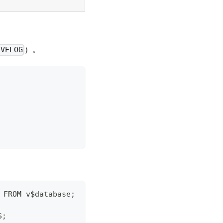
）。
IVELOG
FROM v$database;
S;