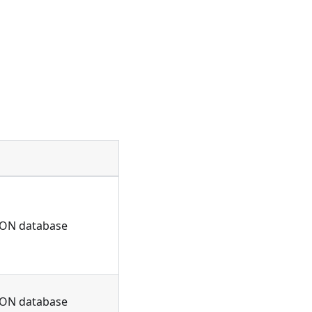
。
s ON database
s ON database