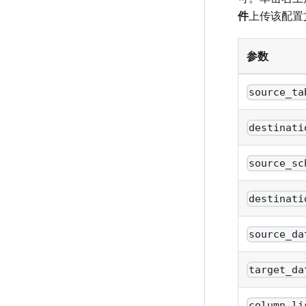
件
上传该配置
参数
source_ta
destinati
source_sc
destinati
source_da
target_da
column_li