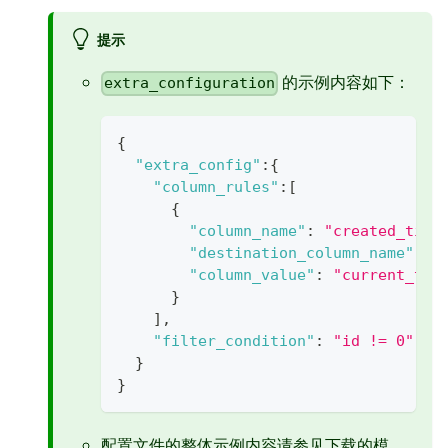
提示
的示例内容如下：
extra_configuration
{
"extra_config"
:
{
"column_rules"
:
[
{
"column_name"
:
"created_time
"destination_column_name"
:
"
"column_value"
:
"current_tim
}
]
,
"filter_condition"
:
"id != 0"
//
}
}
配置文件的整体示例内容请参见下载的模