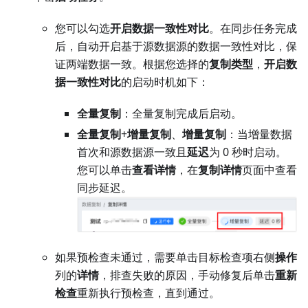
您可以勾选
开启数据一致性对比
。在同步任务完成
后，自动开启基于源数据源的数据一致性对比，保
证两端数据一致。根据您选择的
复制类型
，
开启数
据一致性对比
的启动时机如下：
全量复制
：全量复制完成后启动。
全量复制
+
增量复制
、
增量复制
：当增量数据
首次和源数据源一致且
延迟
为 0 秒时启动。
您可以单击
查看详情
，在
复制详情
页面中查看
同步延迟。
如果预检查未通过，需要单击目标检查项右侧
操作
列的
详情
，排查失败的原因，手动修复后单击
重新
检查
重新执行预检查，直到通过。