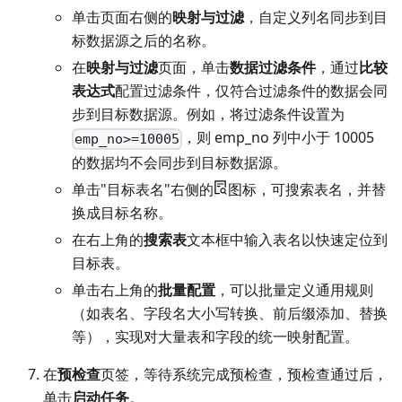
单击页面右侧的
映射与过滤
，自定义列名同步到目
标数据源之后的名称。
在
映射与过滤
页面，单击
数据过滤条件
，通过
比较
表达式
配置过滤条件，仅符合过滤条件的数据会同
步到目标数据源。例如，将过滤条件设置为
，则 emp_no 列中小于 10005
emp_no>=10005
的数据均不会同步到目标数据源。
单击"目标表名"右侧的
图标，可搜索表名，并替
换成目标名称。
在右上角的
搜索表
文本框中输入表名以快速定位到
目标表。
单击右上角的
批量配置
，可以批量定义通用规则
（如表名、字段名大小写转换、前后缀添加、替换
等），实现对大量表和字段的统一映射配置。
在
预检查
页签，等待系统完成预检查，预检查通过后，
单击
启动任务
。