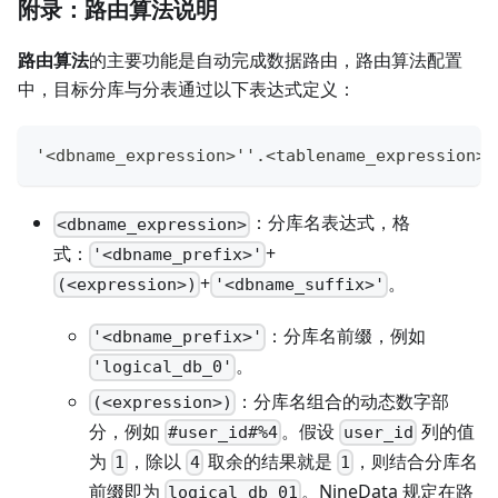
附录：路由算法说明
路由算法
的主要功能是自动完成数据路由，路由算法配置
中，目标分库与分表通过以下表达式定义：
'<dbname_expression>''.<tablename_expression>'
：分库名表达式，格
<dbname_expression>
式：
+
'<dbname_prefix>'
+
。
(<expression>)
'<dbname_suffix>'
：分库名前缀，例如
'<dbname_prefix>'
。
'logical_db_0'
：分库名组合的动态数字部
(<expression>)
分，例如
。假设
列的值
#user_id#%4
user_id
为
，除以
取余的结果就是
，则结合分库名
1
4
1
前缀即为
。NineData 规定在路
logical_db_01