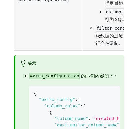
指定目标列
column_v
可为 SQL
filter_condi
级数据的过滤条
行会被复制。
提示
的示例内容如下：
extra_configuration
{
"extra_config"
:
{
"column_rules"
:
[
{
"column_name"
:
"created_time
"destination_column_name"
:
"