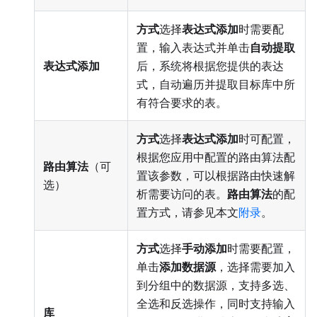
方式
选择
表达式添加
时需要配
置，输入表达式并单击
自动提取
表达式添加
后，系统将根据您提供的表达
式，自动遍历并提取目标库中所
有符合要求的表。
方式
选择
表达式添加
时可配置，
根据您应用中配置的路由算法配
路由算法
（可
置该参数，可以根据路由快速解
选）
析需要访问的表。
路由算法
的配
置方式，请参见本文
附录
。
方式
选择
手动添加
时需要配置，
单击
添加数据源
，选择需要加入
到分组中的数据源，支持多选、
全选和反选操作，同时支持输入
库