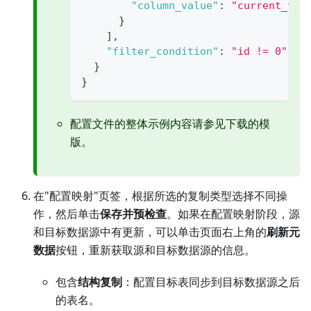
"column_value"
:
"current_tim
}
]
,
"filter_condition"
:
"id != 0"
//
}
}
配置文件的整体示例内容请参见下载的模
版。
在"配置映射"页签，根据所选的复制类型选择不同操
作，然后单击
保存并预检查
。如果在配置映射阶段，源
和目标数据源中有更新，可以单击页面右上角的
刷新元
数据
按钮，重新获取源和目标数据源的信息。
包含
结构复制
：配置目标表同步到目标数据源之后
的表名。