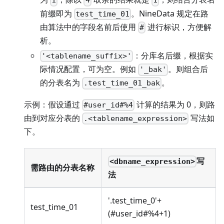
1
4
1
前缀即为
。NineData 规定在路
test_time_01
由算法中的字段名前后使用
进行标识，方便解
#
析。
：分库名后缀，根据实
'<tablename_suffix>'
际情况配置，可为空。例如
。则组合后
'_bak'
的分表名为
。
.test_time_01_bak
示例：假设通过
计算的结果为 0，则路
#user_id#%4
由到对应分表的
写法如
.<tablename_expression>
下。
写
<dbname_expression>
需路由的分表名称
法
'.test_time_0'+
test_time_01
(#user_id#%4+1)