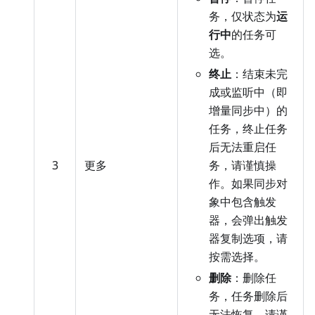
务，仅状态为
运
行中
的任务可
选。
终止
：结束未完
成或监听中（即
增量同步中）的
任务，终止任务
后无法重启任
3
更多
务，请谨慎操
作。如果同步对
象中包含触发
器，会弹出触发
器复制选项，请
按需选择。
删除
：删除任
务，任务删除后
无法恢复，请谨