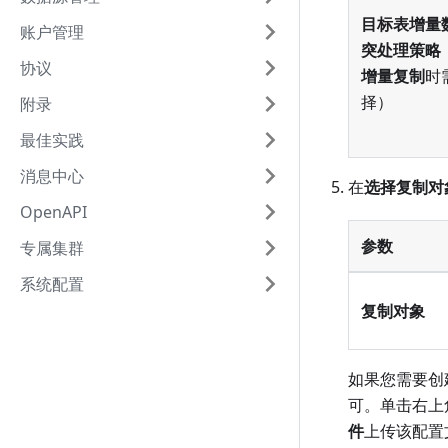
目标表增量
账户管理
突处理策略
协议
增量复制
时
择）
附录
最佳实践
消息中心
在
选择复制对
OpenAPI
参数
专属集群
系统配置
复制对象
如果您需要创
可。单击右上
件
上传该配置