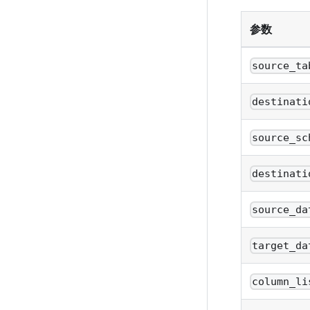
参数
source_ta
destinati
source_sc
destinati
source_da
target_da
column_li