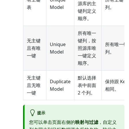
源库的主
表
Model
列。
键列定义
顺序。
所有唯一
无主键
键列，按
Unique
所有唯一键
且有唯
照源库唯
Model
列。
一键
一键定义
顺序。
无主键
默认选择
Duplicate
保持跟 Key
且无唯
表中前面
Model
相同。
一键
2 个列。
提示
您可以单击页面右侧的
映射与过滤
，自定义