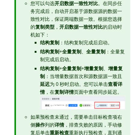
您可以勾选
开启数据一致性对比
。在同步任
务完成后，自动开启基于源数据源的数据一
致性对比，保证两端数据一致。根据您选择
的
复制类型
，
开启数据一致性对比
的启动时
机如下：
结构复制
：结构复制完成后启动。
结构复制
+
全量复制
、
全量复制
：全量复
制完成后启动。
结构复制
+
全量复制
+
增量复制
、
增量复
制
：当增量数据首次和源数据源一致且
延迟
为 0 秒时启动。您可以单击
查看详
情
，在
复制详情
页面中查看同步延迟。
如果预检查未通过，需要单击目标检查项右
侧
操作
列的
详情
，排查失败的原因，手动修
复后单击
重新检查
重新执行预检查，直到通