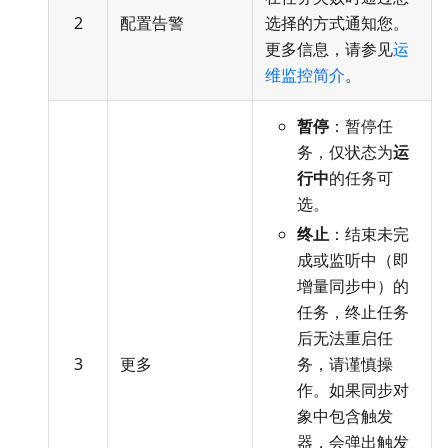
2
配置告警
选择的方式通知您。
更多信息，请参见
运
维监控简介
。
暂停
：暂停任
务，仅状态为
运
行中
的任务可
选。
终止
：结束未完
成或监听中（即
增量同步中）的
任务，终止任务
后无法重启任
3
更多
务，请谨慎操
作。如果同步对
象中包含触发
器，会弹出触发