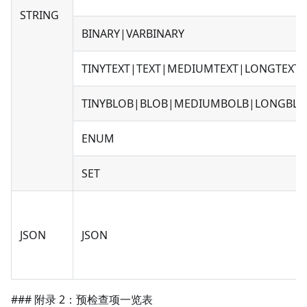
STRING
BINARY|VARBINARY
TINYTEXT|TEXT|MEDIUMTEXT|LONGTEXT
TINYBLOB|BLOB|MEDIUMBOLB|LONGBLO
ENUM
SET
JSON
JSON
### 附录 2：预检查项一览表