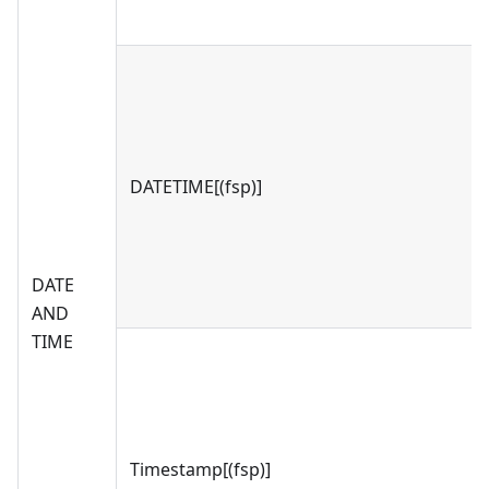
DATETIME[(fsp)]
DATE
AND
TIME
Timestamp[(fsp)]