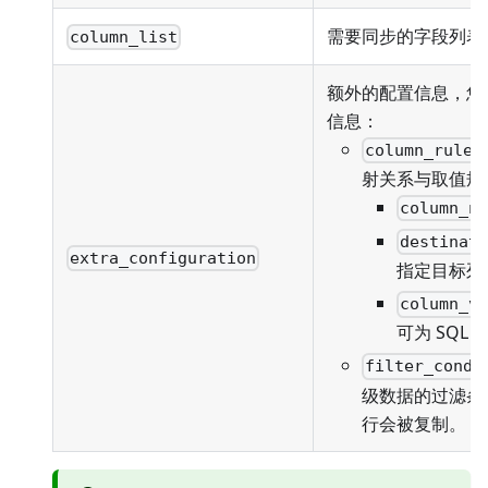
需要同步的字段列表
column_list
额外的配置信息，您
信息：
column_rules
射关系与取值规
column_n
destinat
extra_configuration
指定目标列
column_v
可为 SQL
filter_condi
级数据的过滤条
行会被复制。