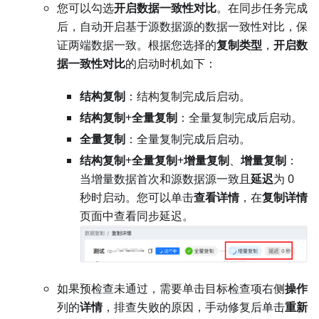
您可以勾选
开启数据一致性对比
。在同步任务完成
后，自动开启基于源数据源的数据一致性对比，保
证两端数据一致。根据您选择的
复制类型
，
开启数
据一致性对比
的启动时机如下：
结构复制
：结构复制完成后启动。
结构复制
+
全量复制
：全量复制完成后启动。
全量复制
：全量复制完成后启动。
结构复制
+
全量复制
+
增量复制
、
增量复制
：
当增量数据首次和源数据源一致且
延迟
为 0
秒时启动。您可以单击
查看详情
，在
复制详情
页面中查看同步延迟。
如果预检查未通过，需要单击目标检查项右侧
操作
列的
详情
，排查失败的原因，手动修复后单击
重新