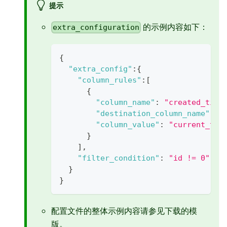
提示
的示例内容如下：
extra_configuration
{
"extra_config"
:
{
"column_rules"
:
[
{
"column_name"
:
"created_time
"destination_column_name"
:
"
"column_value"
:
"current_tim
}
]
,
"filter_condition"
:
"id != 0"
//
}
}
配置文件的整体示例内容请参见下载的模
版。