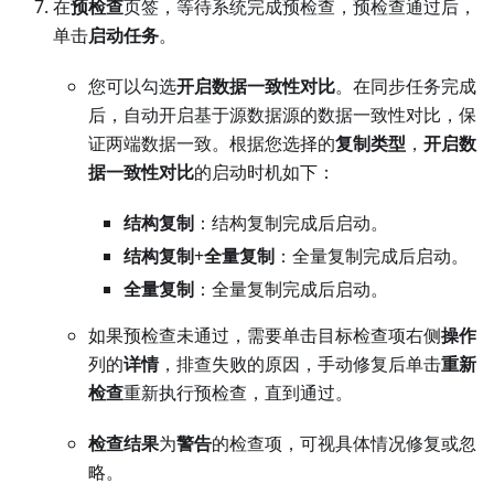
在
预检查
页签，等待系统完成预检查，预检查通过后，
单击
启动任务
。
您可以勾选
开启数据一致性对比
。在同步任务完成
后，自动开启基于源数据源的数据一致性对比，保
证两端数据一致。根据您选择的
复制类型
，
开启数
据一致性对比
的启动时机如下：
结构复制
：结构复制完成后启动。
结构复制
+
全量复制
：全量复制完成后启动。
全量复制
：全量复制完成后启动。
如果预检查未通过，需要单击目标检查项右侧
操作
列的
详情
，排查失败的原因，手动修复后单击
重新
检查
重新执行预检查，直到通过。
检查结果
为
警告
的检查项，可视具体情况修复或忽
略。