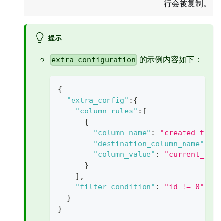
行会被复制。
提示
的示例内容如下：
extra_configuration
{
"extra_config"
:
{
"column_rules"
:
[
{
"column_name"
:
"created_time
"destination_column_name"
:
"
"column_value"
:
"current_tim
}
]
,
"filter_condition"
:
"id != 0"
//
}
}