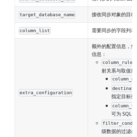
接收同步对象的目标
target_database_name
需要同步的字段列表
column_list
额外的配置信息，您
信息：
column_rules
射关系与取值规
column_n
destinat
extra_configuration
指定目标列
column_v
可为 SQL
filter_condi
级数据的过滤条