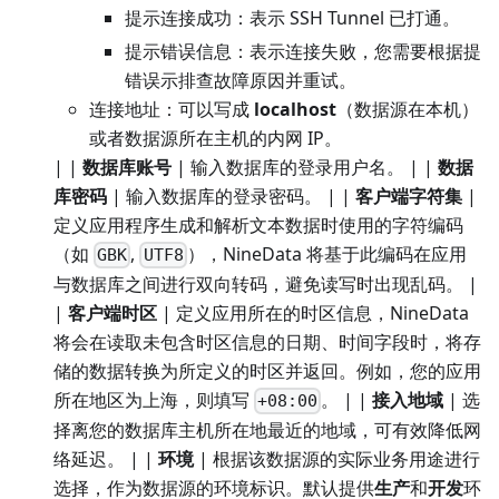
提示连接成功：表示 SSH Tunnel 已打通。
提示错误信息：表示连接失败，您需要根据提
错误示排查故障原因并重试。
连接地址：可以写成
localhost
（数据源在本机）
或者数据源所在主机的内网 IP。
| |
数据库账号
| 输入数据库的登录用户名。 | |
数据
库密码
| 输入数据库的登录密码。 | |
客户端字符集
|
定义应用程序生成和解析文本数据时使用的字符编码
（如
,
），NineData 将基于此编码在应用
GBK
UTF8
与数据库之间进行双向转码，避免读写时出现乱码。 |
|
客户端时区
| 定义应用所在的时区信息，NineData
将会在读取未包含时区信息的日期、时间字段时，将存
储的数据转换为所定义的时区并返回。例如，您的应用
所在地区为上海，则填写
。 | |
接入地域
| 选
+08:00
择离您的数据库主机所在地最近的地域，可有效降低网
络延迟。 | |
环境
| 根据该数据源的实际业务用途进行
选择，作为数据源的环境标识。默认提供
生产
和
开发
环