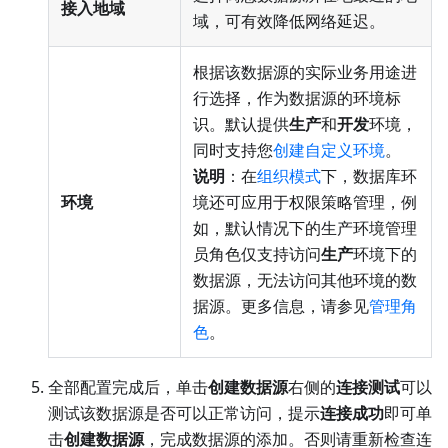
接入地域
域，可有效降低网络延迟。
根据该数据源的实际业务用途进
行选择，作为数据源的环境标
识。默认提供
生产
和
开发
环境，
同时支持您
创建自定义环境
。
说明
：在
组织模式
下，数据库环
环境
境还可应用于权限策略管理，例
如，默认情况下的生产环境管理
员角色仅支持访问
生产
环境下的
数据源，无法访问其他环境的数
据源。更多信息，请参见
管理角
色
。
全部配置完成后，单击
创建数据源
右侧的
连接测试
可以
测试该数据源是否可以正常访问，提示
连接成功
即可单
击
创建数据源
，完成数据源的添加。否则请重新检查连