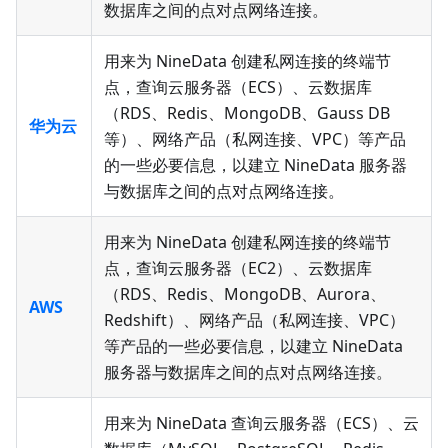
数据库之间的点对点网络连接。
用来为 NineData 创建私网连接的终端节
点，查询云服务器（ECS）、云数据库
（RDS、Redis、MongoDB、Gauss DB
华为云
等）、网络产品（私网连接、VPC）等产品
的一些必要信息，以建立 NineData 服务器
与数据库之间的点对点网络连接。
用来为 NineData 创建私网连接的终端节
点，查询云服务器（EC2）、云数据库
（RDS、Redis、MongoDB、Aurora、
AWS
Redshift）、网络产品（私网连接、VPC）
等产品的一些必要信息，以建立 NineData
服务器与数据库之间的点对点网络连接。
用来为 NineData 查询云服务器（ECS）、云