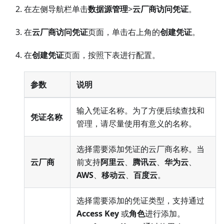
在左侧导航栏单击
数据源管理
>
云厂商访问凭证
。
在
云厂商访问凭证
页面，单击右上角的
创建凭证
。
在
创建凭证
页面，按照下表进行配置。
参数
说明
输入凭证名称。为了方便后续查找和
凭证名称
管理，请尽量使用有意义的名称。
选择需要添加凭证的云厂商名称。当
云厂商
前支持
阿里云
、
腾讯云
、
华为云
、
AWS
、
移动云
、
百度云
。
选择需要添加的凭证类型，支持通过
Access Key
或
角色
进行添加。