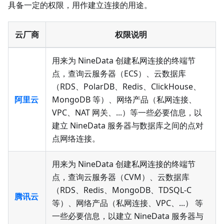
具备一定的权限，用作建立连接的用途。
云厂商
权限说明
用来为 NineData 创建私网连接的终端节
点，查询云服务器（ECS）、云数据库
（RDS、PolarDB、Redis、ClickHouse、
阿里云
MongoDB 等）、网络产品（私网连接、
VPC、NAT 网关、...）等一些必要信息，以
建立 NineData 服务器与数据库之间的点对
点网络连接。
用来为 NineData 创建私网连接的终端节
点，查询云服务器（CVM）、云数据库
（RDS、Redis、MongoDB、TDSQL-C
腾讯云
等）、网络产品（私网连接、VPC、...） 等
一些必要信息，以建立 NineData 服务器与