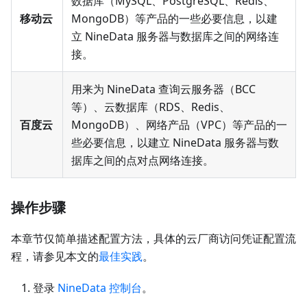
数据库（MySQL、PostgreSQL、Redis、
移动云
MongoDB）等产品的一些必要信息，以建
立 NineData 服务器与数据库之间的网络连
接。
用来为 NineData 查询云服务器（BCC
等）、云数据库（RDS、Redis、
百度云
MongoDB）、网络产品（VPC）等产品的一
些必要信息，以建立 NineData 服务器与数
据库之间的点对点网络连接。
操作步骤
本章节仅简单描述配置方法，具体的云厂商访问凭证配置流
程，请参见本文的
最佳实践
。
登录
NineData 控制台
。