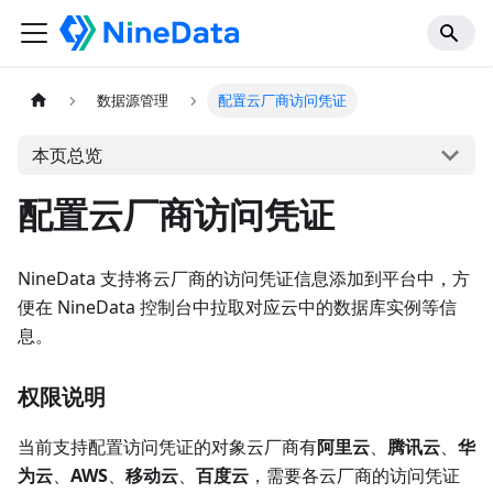
数据源管理
配置云厂商访问凭证
本页总览
配置云厂商访问凭证
NineData 支持将云厂商的访问凭证信息添加到平台中，方
便在 NineData 控制台中拉取对应云中的数据库实例等信
息。
权限说明
当前支持配置访问凭证的对象云厂商有
阿里云
、
腾讯云
、
华
为云
、
AWS
、
移动云
、
百度云
，需要各云厂商的访问凭证