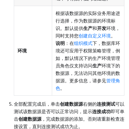
根据该数据源的实际业务用途进
行选择，作为数据源的环境标
识。默认提供
生产
和
开发
环境，
同时支持您
创建自定义环境
。
说明
：在
组织模式
下，数据库环
环境
境还可应用于权限策略管理，例
如，默认情况下的生产环境管理
员角色仅支持访问
生产
环境下的
数据源，无法访问其他环境的数
据源。更多信息，请参见
管理角
色
。
全部配置完成后，单击
创建数据源
右侧的
连接测试
可以
测试该数据源是否可以正常访问，提示
连接成功
即可单
击
创建数据源
，完成数据源的添加。否则请重新检查连
接设置，直到连接测试成功为止。