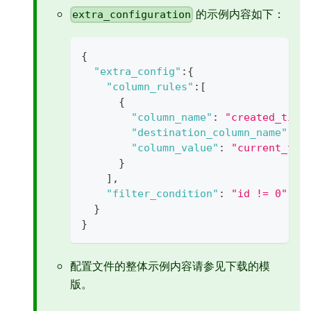
的示例内容如下：
extra_configuration
{
"extra_config"
:
{
"column_rules"
:
[
{
"column_name"
:
"created_time
"destination_column_name"
:
"
"column_value"
:
"current_tim
}
]
,
"filter_condition"
:
"id != 0"
//
}
}
配置文件的整体示例内容请参见下载的模
版。