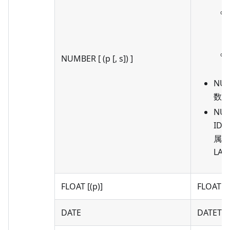
NUMBER [ (p [, s]) ]
NU
数：
NU
IDE
属性
LAR
FLOAT [(p)]
FLOAT
DATE
DATETI