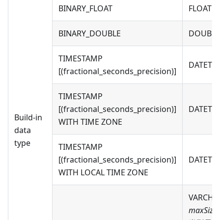
BINARY_FLOAT
FLOAT
BINARY_DOUBLE
DOUBLE
TIMESTAMP
DATETI
[(fractional_seconds_precision)]
TIMESTAMP
[(fractional_seconds_precision)]
DATETI
Build-in
WITH TIME ZONE
data
type
TIMESTAMP
[(fractional_seconds_precision)]
DATETI
WITH LOCAL TIME ZONE
VARCHAR
maxSize