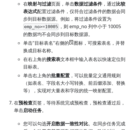
在
映射与过滤
页面，单击
数据过滤条件
，通过
比较
表达式
配置过滤条件，仅符合过滤条件的数据会同
步到目标数据源。例如，将过滤条件设置为
，则 emp_no 列中小于 10005
emp_no>=10005
的数据均不会同步到目标数据源。
单击"目标表名"右侧的
图标，可搜索表名，并替
换成目标名称。
在右上角的
搜索表
文本框中输入表名以快速定位到
目标表。
单击右上角的
批量配置
，可以批量定义通用规则
（如表名、字段名大小写转换、前后缀添加、替换
等），实现对大量表和字段的统一映射配置。
在
预检查
页签，等待系统完成预检查，预检查通过后，
单击
启动任务
。
您可以勾选
开启数据一致性对比
。在同步任务完成