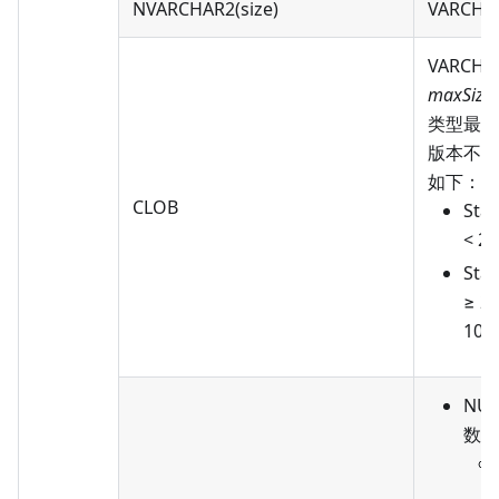
NVARCHAR2(size)
VARCHAR
VARCHAR
maxSize
类型最大
版本不同
如下：
CLOB
Sta
< 2
Sta
≥ 2
104
NU
数：