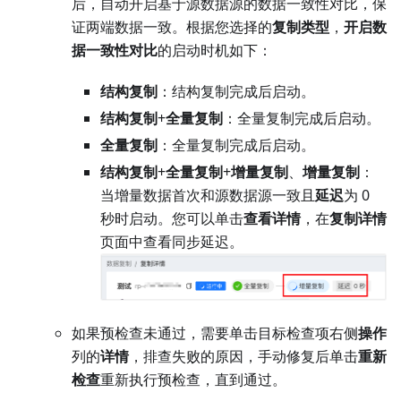
后，自动开启基于源数据源的数据一致性对比，保
证两端数据一致。根据您选择的
复制类型
，
开启数
据一致性对比
的启动时机如下：
结构复制
：结构复制完成后启动。
结构复制
+
全量复制
：全量复制完成后启动。
全量复制
：全量复制完成后启动。
结构复制
+
全量复制
+
增量复制
、
增量复制
：
当增量数据首次和源数据源一致且
延迟
为 0
秒时启动。您可以单击
查看详情
，在
复制详情
页面中查看同步延迟。
如果预检查未通过，需要单击目标检查项右侧
操作
列的
详情
，排查失败的原因，手动修复后单击
重新
检查
重新执行预检查，直到通过。