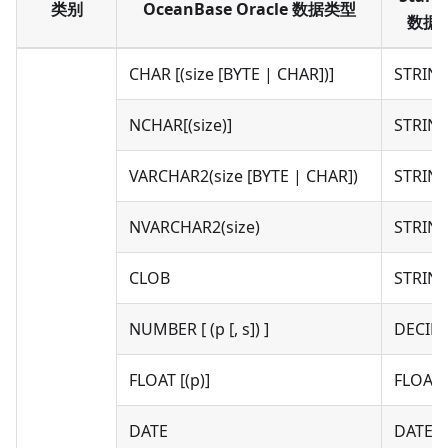
类别
OceanBase Oracle 数据类型
数据
CHAR [(size [BYTE | CHAR])]
STRIN
NCHAR[(size)]
STRIN
VARCHAR2(size [BYTE | CHAR])
STRIN
NVARCHAR2(size)
STRIN
CLOB
STRIN
NUMBER [ (p [, s]) ]
DECIM
FLOAT [(p)]
FLOAT
DATE
DATET