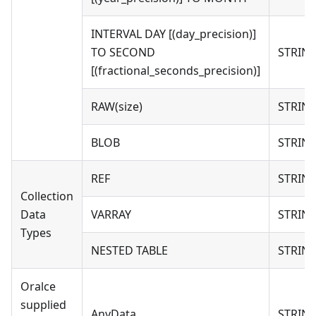
INTERVAL DAY [(day_precision)]
TO SECOND
STRIN
[(fractional_seconds_precision)]
RAW(size)
STRIN
BLOB
STRIN
REF
STRIN
Collection
Data
VARRAY
STRIN
Types
NESTED TABLE
STRIN
Oralce
supplied
AnyData
STRIN