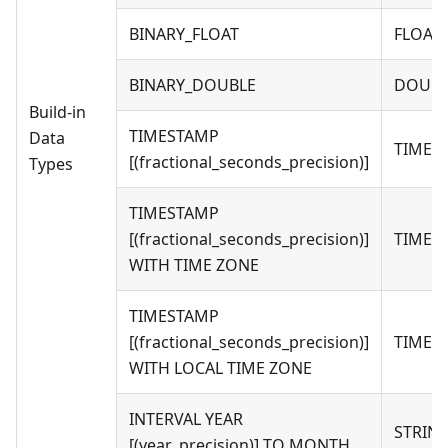
BINARY_FLOAT
FLOAT
BINARY_DOUBLE
DOUBL
Build-in
TIMESTAMP
Data
TIMES
[(fractional_seconds_precision)]
Types
TIMESTAMP
[(fractional_seconds_precision)]
TIMES
WITH TIME ZONE
TIMESTAMP
[(fractional_seconds_precision)]
TIMES
WITH LOCAL TIME ZONE
INTERVAL YEAR
STRIN
[(year_precision)] TO MONTH