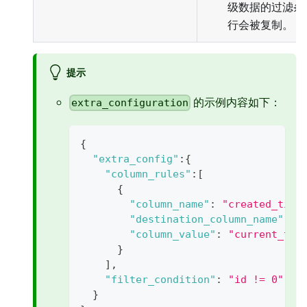
级数据的过滤条
行会被复制。
提示
的示例内容如下：
extra_configuration
{
"extra_config"
:
{
"column_rules"
:
[
{
"column_name"
:
"created_time
"destination_column_name"
:
"
"column_value"
:
"current_tim
}
]
,
"filter_condition"
:
"id != 0"
//
}