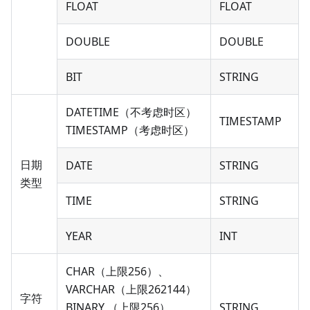
FLOAT
FLOAT
DOUBLE
DOUBLE
BIT
STRING
DATETIME（不考虑时区）
TIMESTAMP
TIMESTAMP（考虑时区）
日期
DATE
STRING
类型
TIME
STRING
YEAR
INT
CHAR（上限256）、
VARCHAR（上限262144）
字符
BINARY （上限256）、
STRING