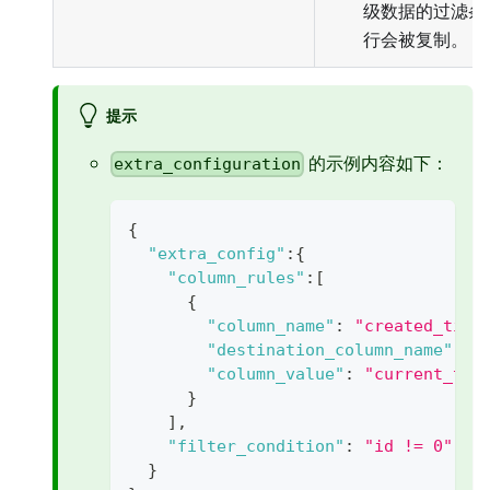
级数据的过滤条
行会被复制。
提示
的示例内容如下：
extra_configuration
{
"extra_config"
:
{
"column_rules"
:
[
{
"column_name"
:
"created_time
"destination_column_name"
:
"
"column_value"
:
"current_tim
}
]
,
"filter_condition"
:
"id != 0"
//
}