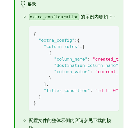
提示
的示例内容如下：
extra_configuration
{
"extra_config"
:
{
"column_rules"
:
[
{
"column_name"
:
"created_time
"destination_column_name"
:
"
"column_value"
:
"current_tim
}
]
,
"filter_condition"
:
"id != 0"
//
}
}
配置文件的整体示例内容请参见下载的模
版。