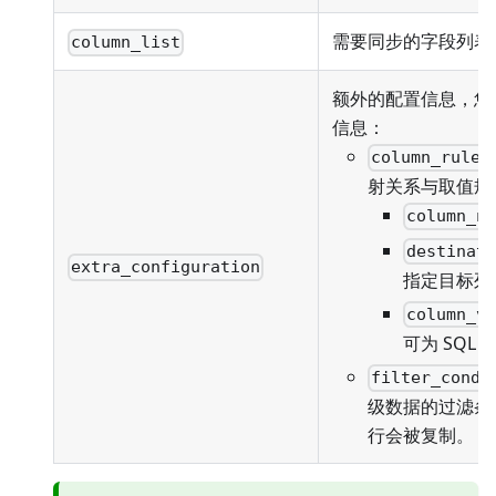
需要同步的字段列表
column_list
额外的配置信息，您
信息：
column_rules
射关系与取值规
column_n
destinat
extra_configuration
指定目标列
column_v
可为 SQL
filter_condi
级数据的过滤条
行会被复制。