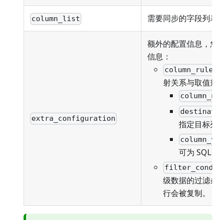
需要同步的字段列表
column_list
额外的配置信息，您
信息：
column_rules
射关系与取值规
column_n
destinat
extra_configuration
指定目标列
column_v
可为 SQL
filter_condi
级数据的过滤条
行会被复制。