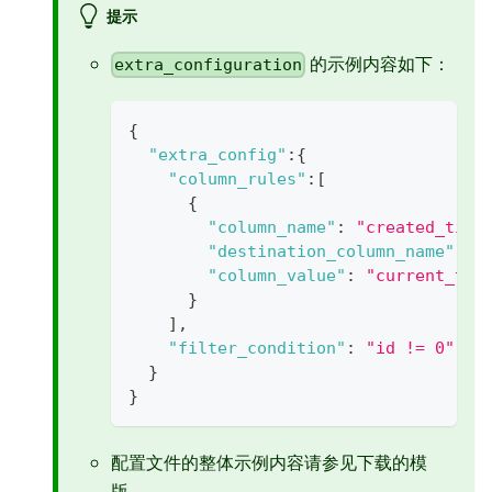
提示
的示例内容如下：
extra_configuration
{
"extra_config"
:
{
"column_rules"
:
[
{
"column_name"
:
"created_time
"destination_column_name"
:
"
"column_value"
:
"current_tim
}
]
,
"filter_condition"
:
"id != 0"
//
}
}
配置文件的整体示例内容请参见下载的模
版。