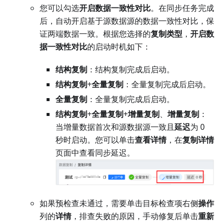
您可以勾选
开启数据一致性对比
。在同步任务完成
后，自动开启基于源数据源的数据一致性对比，保
证两端数据一致。根据您选择的
复制类型
，
开启数
据一致性对比
的启动时机如下：
结构复制
：结构复制完成后启动。
结构复制
+
全量复制
：全量复制完成后启动。
全量复制
：全量复制完成后启动。
结构复制
+
全量复制
+
增量复制
、
增量复制
：
当增量数据首次和源数据源一致且
延迟
为 0
秒时启动。您可以单击
查看详情
，在
复制详情
页面中查看同步延迟。
如果预检查未通过，需要单击目标检查项右侧
操作
列的
详情
，排查失败的原因，手动修复后单击
重新