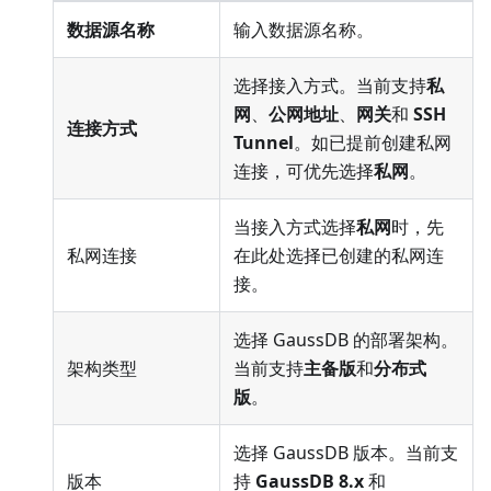
数据源名称
输入数据源名称。
选择接入方式。当前支持
私
网
、
公网地址
、
网关
和
SSH
连接方式
Tunnel
。如已提前创建私网
连接，可优先选择
私网
。
当接入方式选择
私网
时，先
私网连接
在此处选择已创建的私网连
接。
选择 GaussDB 的部署架构。
架构类型
当前支持
主备版
和
分布式
版
。
选择 GaussDB 版本。当前支
版本
持
GaussDB 8.x
和