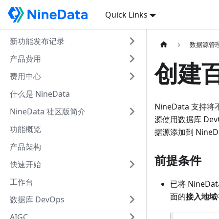
Quick Links
新功能发布记录
数据源管
产品费用
创建百
费用中心
什么是 NineData
NineData 
NineData 社区版简介
源使用数据库 De
功能概览
据源添加到 NineD
产品架构
前提条件
快速开始
工作台
已将 Nine
面的
接入地域
数据库 DevOps
AIGC