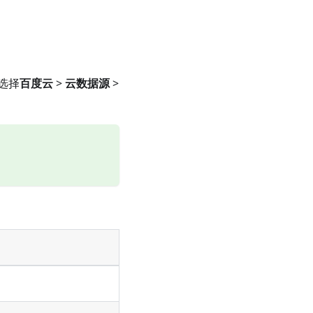
选择
百度云
>
云数据源
>