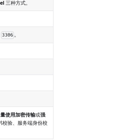
el
三种方式。
为
。
3306
尽量使用加密传输
或
强
书校验、服务端身份校