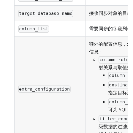
接收同步对象的目标
target_database_name
需要同步的字段列表
column_list
额外的配置信息，您
信息：
column_rules
射关系与取值规
column_n
destinat
extra_configuration
指定目标列
column_v
可为 SQL
filter_condi
级数据的过滤条