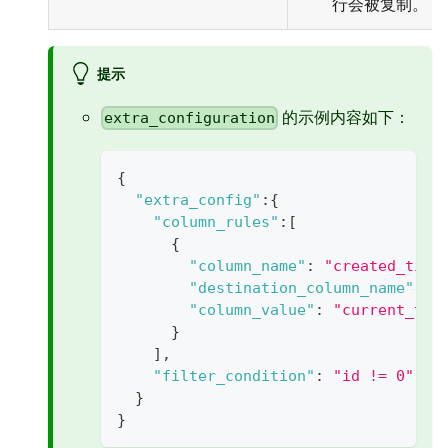
行会被复制。
提示
的示例内容如下：
extra_configuration
{
"extra_config"
:
{
"column_rules"
:
[
{
"column_name"
:
"created_time
"destination_column_name"
:
"
"column_value"
:
"current_tim
}
]
,
"filter_condition"
:
"id != 0"
//
}
}