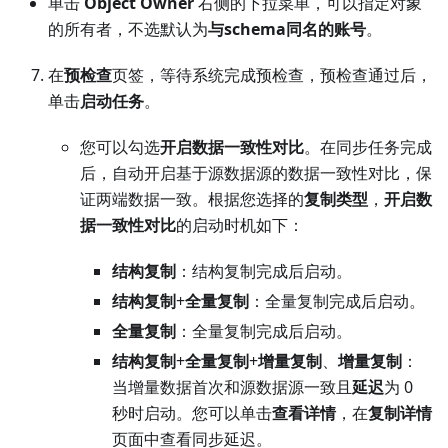
单击
Object Owner
右侧的下拉菜单，可以指定对象
的所有者，不选默认为
与schema同名的账号
。
在
预检查
页签，等待系统完成预检查，预检查通过后，
单击
启动任务
。
您可以勾选
开启数据一致性对比
。在同步任务完成
后，自动开启基于源数据源的数据一致性对比，保
证两端数据一致。根据您选择的
复制类型
，
开启数
据一致性对比
的启动时机如下：
结构复制
：结构复制完成后启动。
结构复制
+
全量复制
：全量复制完成后启动。
全量复制
：全量复制完成后启动。
结构复制
+
全量复制
+
增量复制
、
增量复制
：
当增量数据首次和源数据源一致且
延迟
为 0
秒时启动。您可以单击
查看详情
，在
复制详情
页面中查看同步延迟。