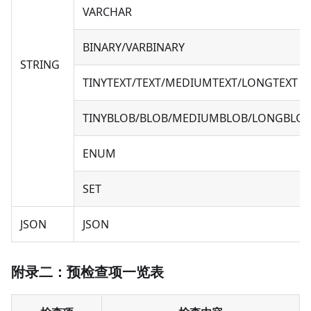
VARCHAR
BINARY/VARBINARY
STRING
TINYTEXT/TEXT/MEDIUMTEXT/LONGTEXT
TINYBLOB/BLOB/MEDIUMBLOB/LONGBLO
ENUM
SET
JSON
JSON
附录二：预检查项一览表