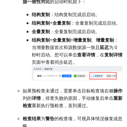
据一致性对比
的启动时机如下：
结构复制
：结构复制完成后启动。
结构复制
+
全量复制
：全量复制完成后启动。
全量复制
：全量复制完成后启动。
结构复制
+
全量复制
+
增量复制
、
增量复制
：
当增量数据首次和源数据源一致且
延迟
为 0
秒时启动。您可以单击
查看详情
，在
复制详情
页面中查看同步延迟。
如果预检查未通过，需要单击目标检查项右侧
操作
列的
详情
，排查失败的原因，手动修复后单击
重新
检查
重新执行预检查，直到通过。
检查结果
为
警告
的检查项，可视具体情况修复或忽
略。