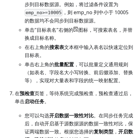
步到目标数据源。例如，将过滤条件设置为
，则 emp_no 列中小于 10005
emp_no>=10005
的数据均不会同步到目标数据源。
单击"目标表名"右侧的
图标，可搜索表名，并替
换成目标名称。
在右上角的
搜索表
文本框中输入表名以快速定位到
目标表。
单击右上角的
批量配置
，可以批量定义通用规则
（如表名、字段名大小写转换、前后缀添加、替换
等），实现对大量表和字段的统一映射配置。
在
预检查
页签，等待系统完成预检查，预检查通过后，
单击
启动任务
。
您可以勾选
开启数据一致性对比
。在同步任务完成
后，自动开启基于源数据源的数据一致性对比，保
证两端数据一致。根据您选择的
复制类型
，
开启数