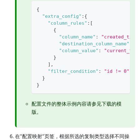
{
"extra_config"
:
{
"column_rules"
:
[
{
"column_name"
:
"created_time
"destination_column_name"
:
"
"column_value"
:
"current_tim
}
]
,
"filter_condition"
:
"id != 0"
//
}
}
配置文件的整体示例内容请参见下载的模
版。
在"配置映射"页签，根据所选的复制类型选择不同操