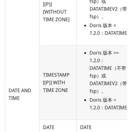
fsp）或
[(P)]
DATATIMEV2（带
[WITHOUT
fsp）。
TIME ZONE]
Doris 版本 <
1.2.0：DATATIME
Doris 版本 >=
1.2.0：
DATATIME（不带
TIMESTAMP
fsp）或
[(P)] WITH
DATATIMEV2（带
TIME ZONE
DATE AND
fsp）。
TIME
Doris 版本 <
1.2.0：DATATIME
DATE
DATE