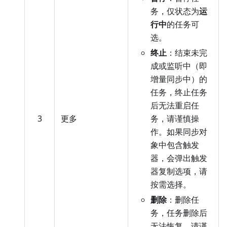
务，仅状态为
运
行中
的任务可
选。
终止
：结束未完
成或监听中（即
增量同步中）的
任务，终止任务
后无法重启任
3
更多
务，请谨慎操
作。如果同步对
象中包含触发
器，会弹出触发
器复制选项，请
按需选择。
删除
：删除任
务，任务删除后
无法恢复，请谨