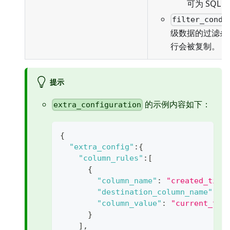
可为 SQL
filter_condi
级数据的过滤条
行会被复制。
提示
的示例内容如下：
extra_configuration
{
"extra_config"
:
{
"column_rules"
:
[
{
"column_name"
:
"created_time
"destination_column_name"
:
"
"column_value"
:
"current_tim
}
]
,