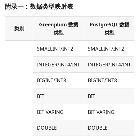
附录一：数据类型映射表
Greenplum 数据
PostgreSQL 数据
类别
类型
类型
SMALLINT/INT2
SMALLINT/INT2
INTEGER/INT4/INT
INTEGER/INT4/INT
BIGINT/INT8
BIGINT/INT8
BIT
BIT
BIT VARING
BIT VARING
DOUBLE
DOUBLE