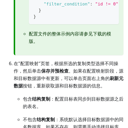
"filter_condition"
:
"id != 0"
//
}
}
配置文件的整体示例内容请参见下载的模
版。
在"配置映射"页签，根据所选的复制类型选择不同操
作，然后单击
保存并预检查
。如果在配置映射阶段，源
和目标数据源中有更新，可以单击页面右上角的
刷新元
数据
按钮，重新获取源和目标数据源的信息。
包含
结构复制
：配置目标表同步到目标数据源之后
的表名。
不包含
结构复制
：系统默认选择目标数据源中的同
名数据库，如果不存在，则需要手动选择目标库。