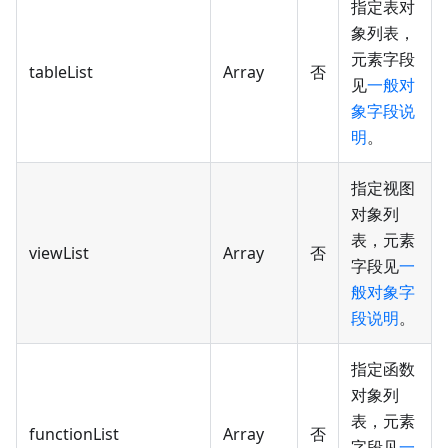
指定表对
象列表，
元素字段
tableList
Array
否
见
一般对
象字段说
明
。
指定视图
对象列
表，元素
viewList
Array
否
字段见
一
般对象字
段说明
。
指定函数
对象列
表，元素
functionList
Array
否
字段见
一