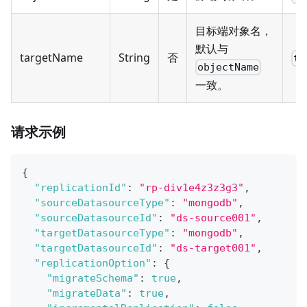
目标端对象名，
默认与
targetName
String
否
ta
objectName
一致。
请求示例
{
"replicationId"
:
"rp-div1e4z3z3g3"
,
"sourceDatasourceType"
:
"mongodb"
,
"sourceDatasourceId"
:
"ds-source001"
,
"targetDatasourceType"
:
"mongodb"
,
"targetDatasourceId"
:
"ds-target001"
,
"replicationOption"
:
{
"migrateSchema"
:
true
,
"migrateData"
:
true
,