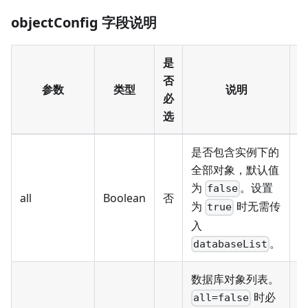
objectConfig 字段说明
是
否
参数
类型
说明
必
选
是否包含实例下的
全部对象，默认值
为
。设置
false
all
Boolean
否
t
为
时无需传
true
入
。
databaseList
数据库对象列表。
时必
all=false