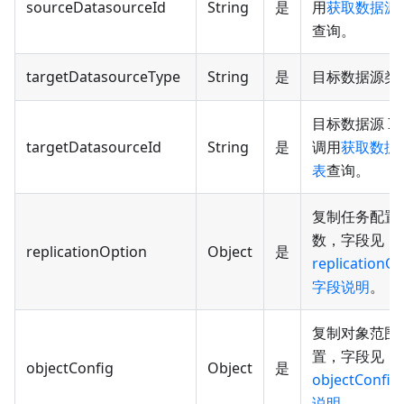
sourceDatasourceId
String
是
用
获取数据源
查询。
targetDatasourceType
String
是
目标数据源类
目标数据源 I
targetDatasourceId
String
是
调用
获取数据
表
查询。
复制任务配置
数，字段见
replicationOption
Object
是
replicationO
字段说明
。
复制对象范围
置，字段见
objectConfig
Object
是
objectConfi
说明
。