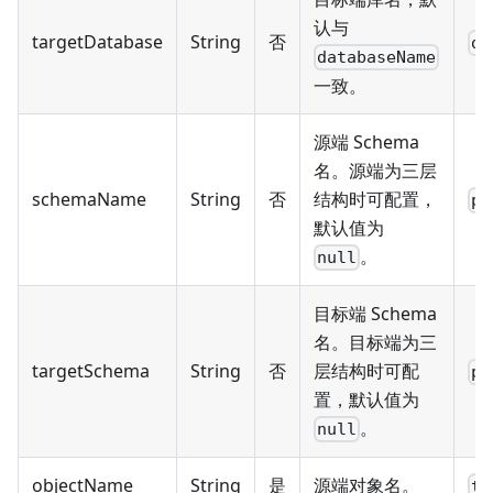
认与
targetDatabase
String
否
db
databaseName
一致。
源端 Schema
名。源端为三层
schemaName
String
否
结构时可配置，
pu
默认值为
。
null
目标端 Schema
名。目标端为三
targetSchema
String
否
层结构时可配
pu
置，默认值为
。
null
objectName
String
是
源端对象名。
ta