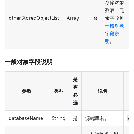
存储对象
列表，元
otherStoredObjectList
Array
否
素字段见
一般对象
字段说
明
。
一般对象字段说明
是
否
参数
类型
说明
必
选
databaseName
String
是
源端库名。
db
目标端库名，默