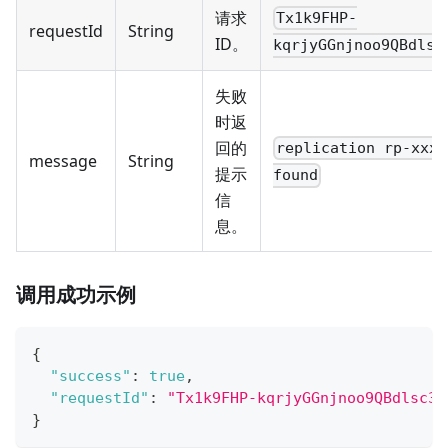
请求
Tx1k9FHP-
requestId
String
ID。
kqrjyGGnjnoo9QBdlsc
失败
时返
回的
replication rp-xxx 
message
String
提示
found
信
息。
调用成功示例
{
"success"
:
true
,
"requestId"
:
"Tx1k9FHP-kqrjyGGnjnoo9QBdlsc3X
}