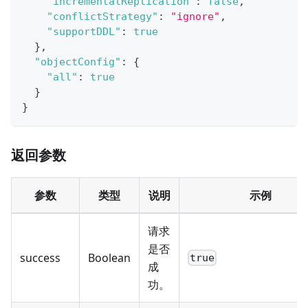
"incrementalReplication"
:
false
,
"conflictStrategy"
:
"ignore"
,
"supportDDL"
:
true
}
,
"objectConfig"
:
{
"all"
:
true
}
}
返回参数
参数
类型
说明
示例
请求
是否
success
Boolean
true
成
功。