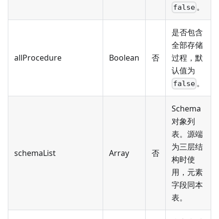
。
false
是否包含
全部存储
allProcedure
Boolean
否
过程，默
认值为
。
false
Schema
对象列
表。源端
为三层结
schemaList
Array
否
构时使
用，元素
字段同本
表。