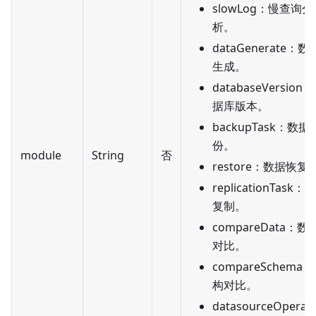
slowLog：慢查询分
析。
dataGenerate：数
生成。
databaseVersion
据库版本。
backupTask：数据
份。
module
String
否
restore：数据恢复
replicationTask：
复制。
compareData：数
对比。
compareSchema
构对比。
datasourceOperat