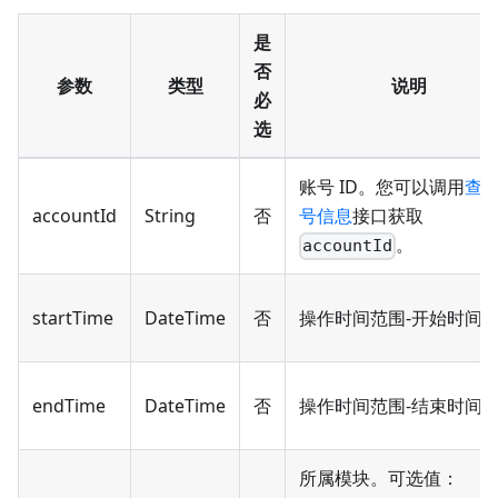
是
否
参数
类型
说明
必
选
账号 ID。您可以调用
查
accountId
String
否
号信息
接口获取
。
accountId
startTime
DateTime
否
操作时间范围-开始时间
endTime
DateTime
否
操作时间范围-结束时间
所属模块。可选值：