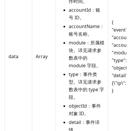
作时间。
accountId：账
号 ID。
{
accountName：
"eventTi
账号名称。
"account
module：所属模
"accoun
块。详见请求参
"module"
data
Array
数表中的
"type": "
module 字段。
"objectI
type：事件类
"detail": 
型。详见请求参
{\"ip\":\
数表中的 type 字
}
段。
objectId：事件
对象 ID。
detail：事件详
情。