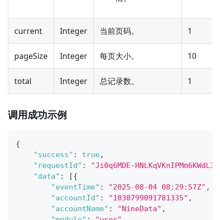
current
Integer
当前页码。
1
pageSize
Integer
每页大小。
10
total
Integer
总记录数。
1
调用成功示例
{
"success"
:
true
,
"requestId"
:
"Ji0q6MDE-HNLKqVKnIPMm6KWdLIb
"data"
:
[
{
"eventTime"
:
"2025-08-04 08:29:57Z"
,
"accountId"
:
"1030799091781335"
,
"accountName"
:
"NineData"
,
"module"
:
"user"
,