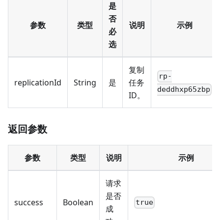
是
否
参数
类型
说明
示例
必
选
复制
rp-
replicationId
String
是
任务
deddhxp65zbp
ID。
返回参数
参数
类型
说明
示例
请求
是否
success
Boolean
true
成