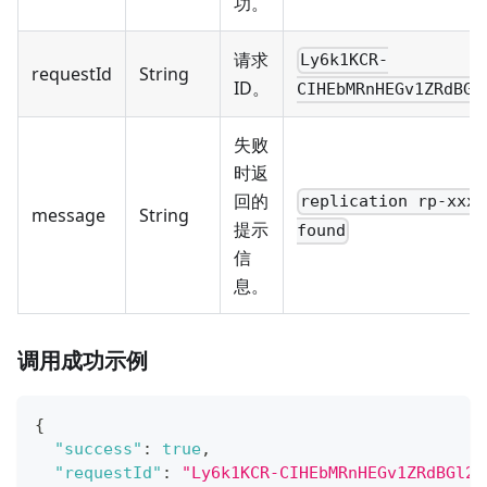
功。
请求
Ly6k1KCR-
requestId
String
ID。
CIHEbMRnHEGv1ZRdBGl
失败
时返
回的
replication rp-xxx 
message
String
提示
found
信
息。
调用成功示例
{
"success"
:
true
,
"requestId"
:
"Ly6k1KCR-CIHEbMRnHEGv1ZRdBGl2D