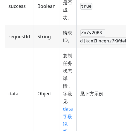
是否
success
Boolean
true
成
功。
请求
Zo7y2QBS-
requestId
String
ID。
djkcnZHncghz7KWdekc
复制
任务
状态
详
情，
data
Object
字段
见下方示例
见
data
字段
说