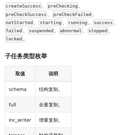
、
、
createSuccess
preChecking
、
、
preCheckSuccess
preCheckFailed
、
、
、
、
notStarted
starting
running
success
、
、
、
、
failed
suspended
abnormal
stopped
。
locked
子任务类型枚举
取值
说明
schema
结构复制。
full
全量复制。
inc_writer
增量复制。