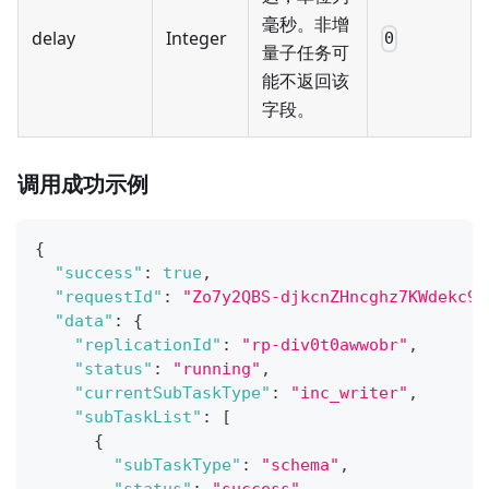
毫秒。非增
delay
Integer
0
量子任务可
能不返回该
字段。
调用成功示例
{
"success"
:
true
,
"requestId"
:
"Zo7y2QBS-djkcnZHncghz7KWdekc9P
"data"
:
{
"replicationId"
:
"rp-div0t0awwobr"
,
"status"
:
"running"
,
"currentSubTaskType"
:
"inc_writer"
,
"subTaskList"
:
[
{
"subTaskType"
:
"schema"
,