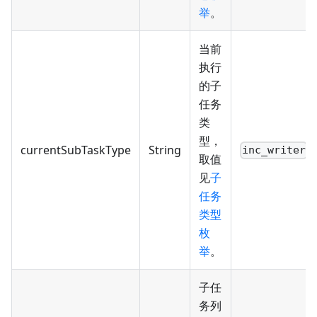
举
。
当前
执行
的子
任务
类
型，
currentSubTaskType
String
inc_writer
取值
见
子
任务
类型
枚
举
。
子任
务列