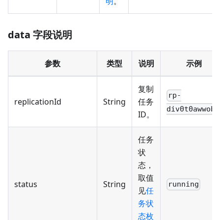
明
。
data 字段说明
参数
类型
说明
示例
复制
rp-
replicationId
String
任务
div0t0awwobr
ID。
任务
状
态，
取值
status
String
running
见
任
务状
态枚