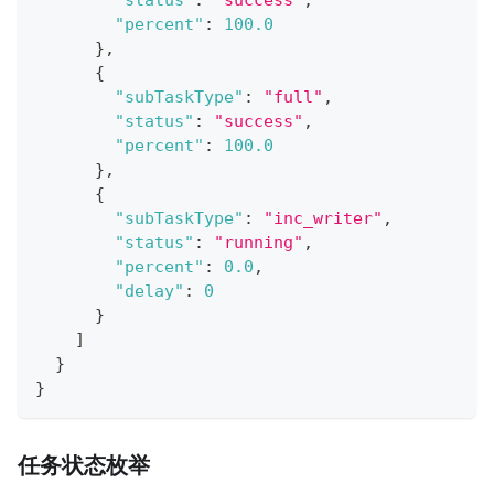
"status"
:
"success"
,
"percent"
:
100.0
}
,
{
"subTaskType"
:
"full"
,
"status"
:
"success"
,
"percent"
:
100.0
}
,
{
"subTaskType"
:
"inc_writer"
,
"status"
:
"running"
,
"percent"
:
0.0
,
"delay"
:
0
}
]
}
}
任务状态枚举