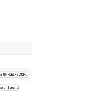
gr9HHddkr2QMJ
not found