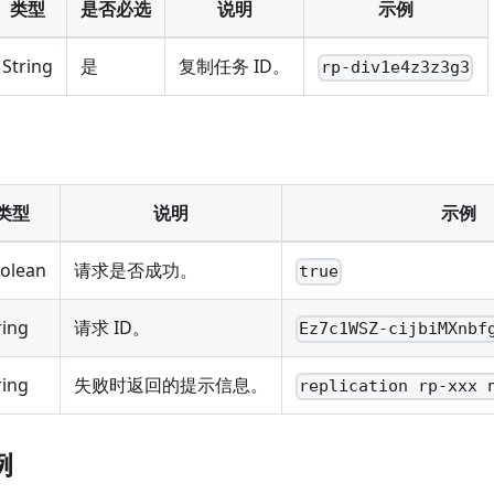
类型
是否必选
说明
示例
String
是
复制任务 ID。
rp-div1e4z3z3g3
类型
说明
示例
olean
请求是否成功。
true
ring
请求 ID。
Ez7c1WSZ-cijbiMXnbf
ring
失败时返回的提示信息。
replication rp-xxx 
例