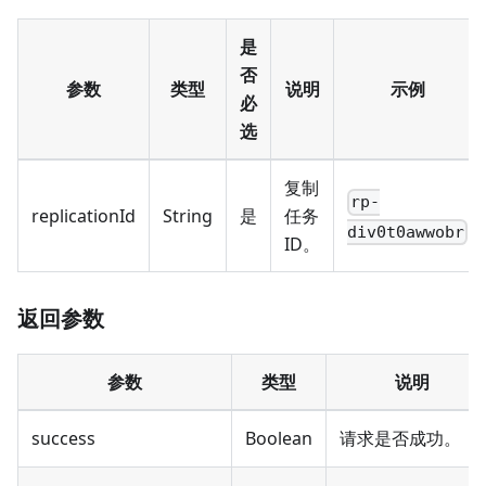
是
否
参数
类型
说明
示例
必
选
复制
rp-
replicationId
String
是
任务
div0t0awwobr
ID。
返回参数
参数
类型
说明
success
Boolean
请求是否成功。