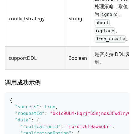
处理策略，取值
为
、
ignore
conflictStrategy
String
、
abort
、
replace
。
drop_create
是否支持 DDL 复
supportDDL
Boolean
制。
调用成功示例
{
"success"
:
true
,
"requestId"
:
"Ox1c9ULM-kqrjmSSnjnos3FWdlry0A
"data"
:
{
"replicationId"
:
"rp-div0t0awwobr"
,
"replicationOption"
:
{