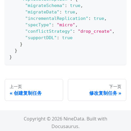
"migrateSchema"
:
true
,
"migrateData"
:
true
,
"incrementalReplication"
:
true
,
"specType"
:
"micro"
,
"conflictStrategy"
:
"drop_create"
,
"supportDDL"
:
true
}
}
}
上一页
下一页
创建复制任务
修改复制任务
Copyright © 2026 NineData. Built with
Docusaurus.