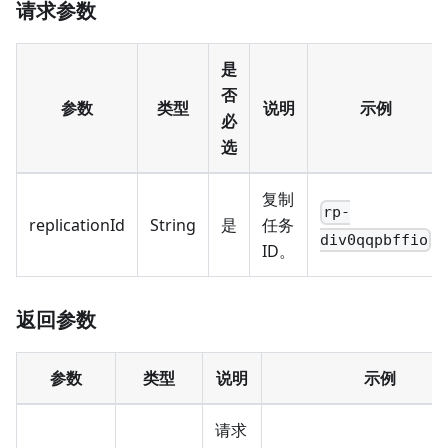
请求参数
是
否
参数
类型
说明
示例
必
选
复制
rp-
replicationId
String
是
任务
div0qqpbffio
ID。
返回参数
参数
类型
说明
示例
请求