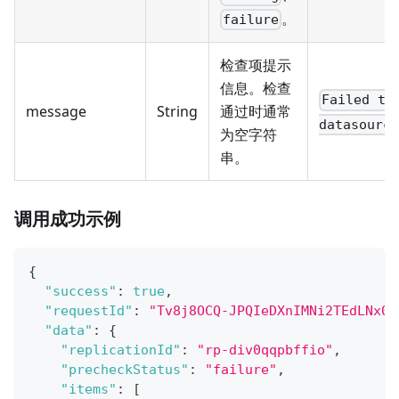
。
failure
检查项提示
信息。检查
Failed to
message
String
通过时通常
datasource
为空字符
串。
调用成功示例
{
"success"
:
true
,
"requestId"
:
"Tv8j8OCQ-JPQIeDXnIMNi2TEdLNx0H
"data"
:
{
"replicationId"
:
"rp-div0qqpbffio"
,
"precheckStatus"
:
"failure"
,
"items"
:
[