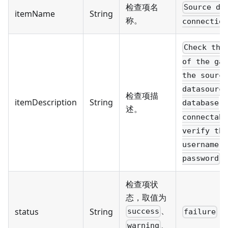
检查项名
Source da
itemName
String
称。
connection
Check the
of the gat
the source
datasource
检查项描
itemDescription
String
database
述。
connectabl
verify the
username a
password
检查项状
态，取值为
、
status
String
success
failure
、
warning