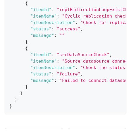
{
"itemId"
:
"replBidirectionLoopExistChe
"itemName"
:
"Cyclic replication check"
"itemDescription"
:
"Check for replicat
"status"
:
"success"
,
"message"
:
""
}
,
{
"itemId"
:
"srcDataSourceCheck"
,
"itemName"
:
"Source datasource connect
"itemDescription"
:
"Check the status o
"status"
:
"failure"
,
"message"
:
"Failed to connect datasour
}
]
}
}