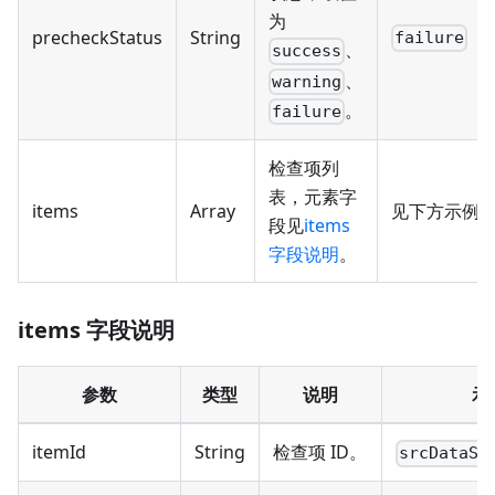
为
precheckStatus
String
failure
、
success
、
warning
。
failure
检查项列
表，元素字
items
Array
见下方示例
段见
items
字段说明
。
items 字段说明
参数
类型
说明
示
itemId
String
检查项 ID。
srcDataSo