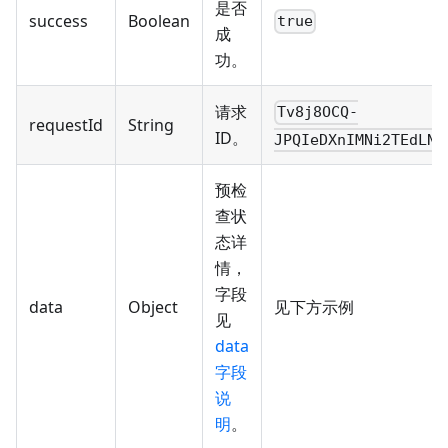
是否
success
Boolean
true
成
功。
请求
Tv8j8OCQ-
requestId
String
ID。
JPQIeDXnIMNi2TEdLNx
预检
查状
态详
情，
字段
data
Object
见下方示例
见
data
字段
说
明
。