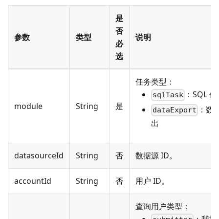
是
否
参数
类型
说明
必
选
任务类型：
：SQL 
sqlTask
module
String
是
：数
dataExport
出
datasourceId
String
否
数据源 ID。
accountId
String
否
用户 ID。
查询用户类型：