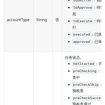
：我提
submitter
：待我
toApprove
批
accountType
String
否
：待我
toExecute
行
：已执
executed
：已审
approved
任务状态。
：待
notStarted
：预
preChecking
查中
：
preCheckSkip
预检查
preCheckSuccess
预检查通过