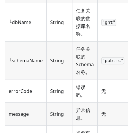
任务关
联的数
└dbName
String
"ght"
据库名
称。
任务关
联的
└schemaName
String
"public"
Schema
名称。
错误
errorCode
String
无
码。
异常信
message
String
无
息。