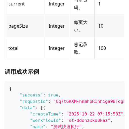
当前页
current
Integer
1
码。
每页大
pageSize
Integer
10
小。
总记录
total
Integer
100
数。
调用成功示例
{
"success"
:
true
,
"requestId"
:
"Gq7t6KXM-hnmhpRInhiga9BTdghm
"data"
:
[
{
"createTime"
:
"2025-10-22 07:15:50Z"
,
"workflowId"
:
"st-ddonzxko8kaz"
,
"name"
:
"测试快速执行"
,