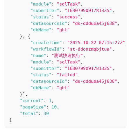
"module"
:
"sqlTask"
,
"submitter"
:
"1030799091781335"
,
"status"
:
"success"
,
"datasourceId"
:
"ds-ddduea45j638"
,
"dbName"
:
"ght"
}
,
{
"createTime"
:
"2025-10-22 07:15:27Z"
,
"workflowId"
:
"st-ddonzmqbjtua"
,
"name"
:
"测试快速执行"
,
"module"
:
"sqlTask"
,
"submitter"
:
"1030799091781335"
,
"status"
:
"failed"
,
"datasourceId"
:
"ds-ddduea45j638"
,
"dbName"
:
"ght"
}
]
,
"current"
:
1
,
"pageSize"
:
10
,
"total"
:
30
}