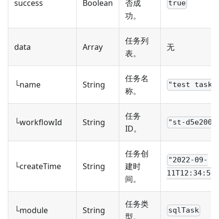
success
Boolean
否成
true
功。
任务列
data
Array
无
表。
任务名
└name
String
"test task"
称。
任务
└workflowId
String
"st-d5e200d
ID。
任务创
"2022-09-
└createTime
String
建时
11T12:34:56
间。
任务类
└module
String
sqlTask
型。