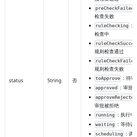
preCheckFailed
检查失败
：
ruleChecking
检查中
ruleCheckSucces
规则检查通过
ruleCheckFailed
规则检查失败
：待审
toApprove
status
String
否
：审批
approved
approveRejected
审批被拒绝
：执行中
running
：等待调
waiting
：调
scheduling