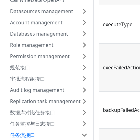
Call NineData OpenAPI
Datasources management
Account management
executeType
Databases management
Role management
Permission management
规范接口
execFailedActio
审批流程组接口
Audit log management
Replication task management
backupFailedAc
数据库对比任务接口
任务监控与日志接口
任务流接口