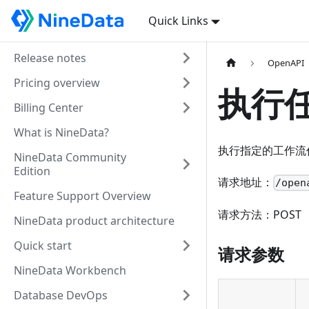
Quick Links
Release notes
OpenAPI
Pricing overview
执行
Billing Center
What is NineData?
执行指定的工作流
NineData Community
Edition
请求地址：
/open
Feature Support Overview
请求方法：POST
NineData product architecture
Quick start
请求参数
NineData Workbench
Database DevOps