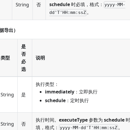
schedule
时必填，格式：
String
否
yyyy-MM-
。
dd'T'HH:mm:ssZ
（数据导出）
是
否
类型
说明
必
选
执行类型：
immediately
：立即执行
String
是
schedule
：定时执行
执行时间。
executeType
参数为
schedule
时
String
否
填，格式：
。
yyyy-MM-dd'T'HH:mm:ssZ