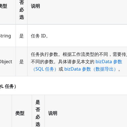
否
类型
说明
必
选
String
是
任务 ID。
任务执行参数。根据工作流类型的不同，需要传
Object
是
不同的参数。具体请参见本文的
bizData 参数
（SQL 任务）
或
bizData 参数（数据导出）
。
QL 任务）
是
否
类型
说明
必
选