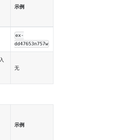
示例
ex-
dd47653n757w
入
无
示例