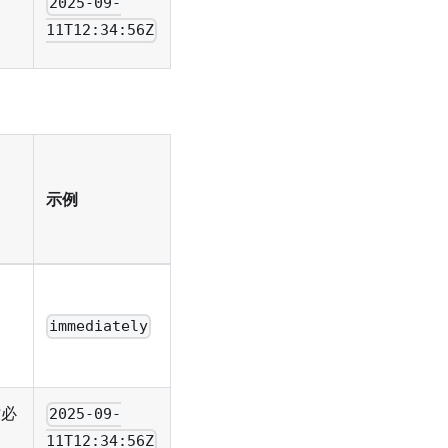
2025-09-
11T12:34:56Z
示例
immediately
必
2025-09-
11T12:34:56Z