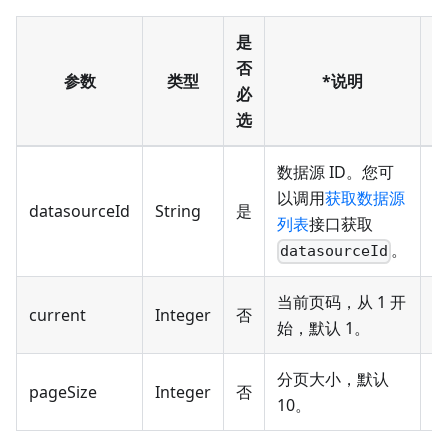
是
否
参数
类型
*说明
必
选
数据源 ID。您可
以调用
获取数据源
d
datasourceId
String
是
列表
接口获取
d
。
datasourceId
当前页码，从 1 开
current
Integer
否
1
始，默认 1。
分页大小，默认
pageSize
Integer
否
1
10。