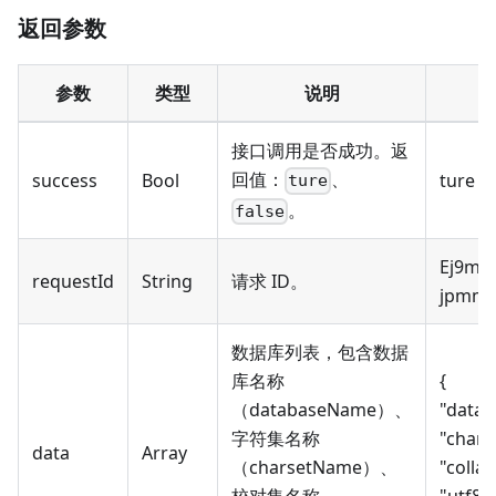
返回参数
参数
类型
说明
接口调用是否成功。返
回值：
、
success
Bool
ture
ture
。
false
Ej9m8
requestId
String
请求 ID。
jpmmt
数据库列表，包含数据
库名称
{
（databaseName）、
"datab
字符集名称
"chars
data
Array
（charsetName）、
"colla