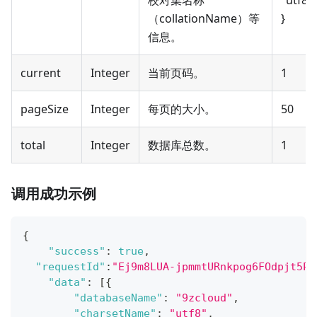
校对集名称
"utf8_
（collationName）等
}
信息。
current
Integer
当前页码。
1
pageSize
Integer
每页的大小。
50
total
Integer
数据库总数。
1
调用成功示例
{
"success"
:
true
,
"requestId"
:
"Ej9m8LUA-jpmmtURnkpog6FOdpjt5PK
"data"
:
[
{
"databaseName"
:
"9zcloud"
,
"charsetName"
:
"utf8"
,