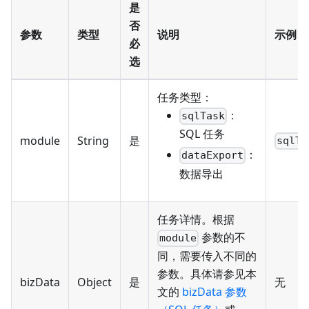
是
否
参数
类型
说明
示例
必
选
任务类型：
：
sqlTask
SQL 任务
module
String
是
sqlTa
：
dataExport
数据导出
任务详情。根据
参数的不
module
同，需要传入不同的
参数。具体请参见本
bizData
Object
是
无
文的
bizData 参数