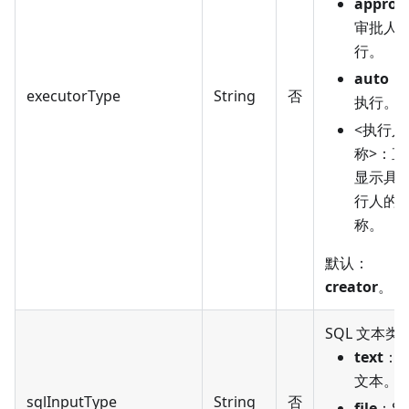
approv
审批人
行。
auto
：
executorType
String
否
执行。
<执行人
称>：直
显示具
行人的
称。
默认：
creator
。
SQL 文本类
text
：S
文本。
sqlInputType
String
否
file
：SQ