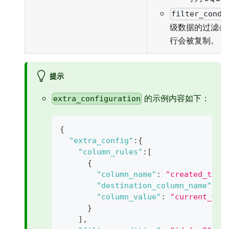
filter_condi
级数据的过滤条
行会被复制。
提示
的示例内容如下：
extra_configuration
{
"extra_config"
:
{
"column_rules"
:
[
{
"column_name"
:
"created_time
"destination_column_name"
:
"
"column_value"
:
"current_tim
}
]
,