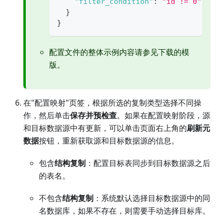
"filter_condition"
:
"id != 0"
//
}
}
配置文件的整体示例内容请参见下载的模
版。
在"配置映射"页签，根据所选的复制类型选择不同操
作，然后单击
保存并预检查
。如果在配置映射阶段，源
和目标数据源中有更新，可以单击页面右上角的
刷新元
数据
按钮，重新获取源和目标数据源的信息。
包含
结构复制
：配置目标表同步到目标数据源之后
的表名。
不包含
结构复制
：系统默认选择目标数据源中的同
名数据库，如果不存在，则需要手动选择目标库。