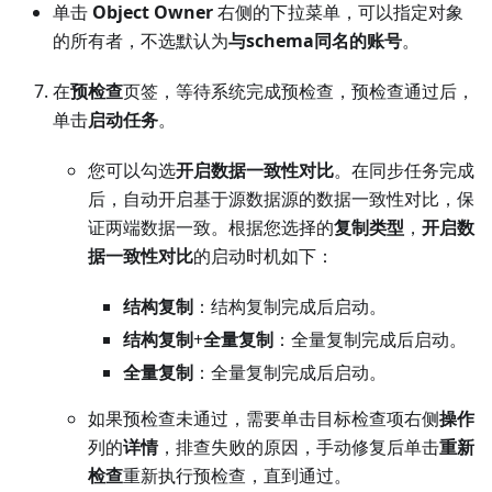
单击
Object Owner
右侧的下拉菜单，可以指定对象
的所有者，不选默认为
与schema同名的账号
。
在
预检查
页签，等待系统完成预检查，预检查通过后，
单击
启动任务
。
您可以勾选
开启数据一致性对比
。在同步任务完成
后，自动开启基于源数据源的数据一致性对比，保
证两端数据一致。根据您选择的
复制类型
，
开启数
据一致性对比
的启动时机如下：
结构复制
：结构复制完成后启动。
结构复制
+
全量复制
：全量复制完成后启动。
全量复制
：全量复制完成后启动。
如果预检查未通过，需要单击目标检查项右侧
操作
列的
详情
，排查失败的原因，手动修复后单击
重新
检查
重新执行预检查，直到通过。