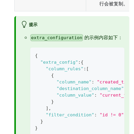
行会被复制。
提示
的示例内容如下：
extra_configuration
{
"extra_config"
:
{
"column_rules"
:
[
{
"column_name"
:
"created_time
"destination_column_name"
:
"
"column_value"
:
"current_tim
}
]
,
"filter_condition"
:
"id != 0"
//
}
}