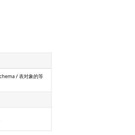
。
hema / 表对象的等
限
限