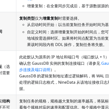
增量复制：在全量同步完成后，基于源数据源的
复制类型
仅为
增量复制
时需要选择。
从启动时间开始：以当前复制任务开始时间为基
间
自定义时间：选择增量复制开始的时间点，您可
地域按需选择时区。如果将时间点配置为当前复
果该时间段内有 DDL 操作，复制任务将失败。
此处默认为源库的 IP 地址和端口号（端口默认 + 
确认您 GaussDB 实例的复制连接端口（请参见
Ga
址
（选
步连接及端口说明
）。
时需要
GaussDB 的逻辑复制地址通过逻辑解码，将 WAL
处理的逻辑日志格式，NineData 从该地址接收日
据。
仅
结构
复制任务的规格，规格越大复制的速率越高，将鼠标
下不可
看每个规格对应的速率和配置信息。每个规格中显示